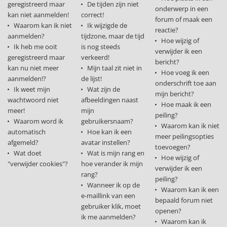
geregistreerd maar
De tijden zijn niet
onderwerp in een
kan niet aanmelden!
correct!
forum of maak een
Waarom kan ik niet
Ik wijzigde de
reactie?
aanmelden?
tijdzone, maar de tijd
Hoe wijzig of
Ik heb me ooit
is nog steeds
verwijder ik een
geregistreerd maar
verkeerd!
bericht?
kan nu niet meer
Mijn taal zit niet in
Hoe voeg ik een
aanmelden!?
de lijst!
onderschrift toe aan
Ik weet mijn
Wat zijn de
mijn bericht?
wachtwoord niet
afbeeldingen naast
Hoe maak ik een
meer!
mijn
peiling?
Waarom word ik
gebruikersnaam?
Waarom kan ik niet
automatisch
Hoe kan ik een
meer peilingsopties
afgemeld?
avatar instellen?
toevoegen?
Wat doet
Wat is mijn rang en
Hoe wijzig of
"verwijder cookies"?
hoe verander ik mijn
verwijder ik een
rang?
peiling?
Wanneer ik op de
Waarom kan ik een
e-maillink van een
bepaald forum niet
gebruiker klik, moet
openen?
ik me aanmelden?
Waarom kan ik