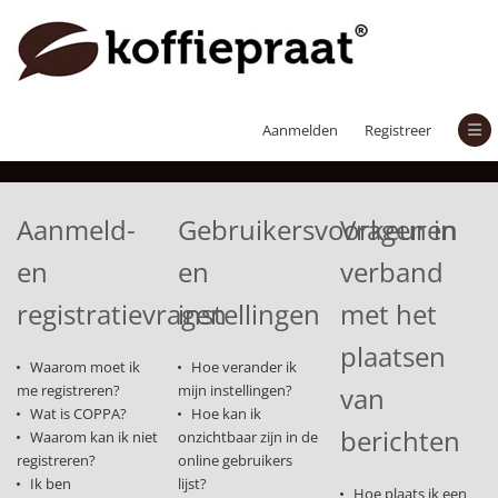
Veelgestelde vragen
Aanmelden
Registreer
Aanmeld-
Gebruikersvoorkeuren
Vragen in
en
en
verband
registratievragen
instellingen
met het
plaatsen
Waarom moet ik
Hoe verander ik
me registreren?
mijn instellingen?
van
Wat is COPPA?
Hoe kan ik
berichten
Waarom kan ik niet
onzichtbaar zijn in de
registreren?
online gebruikers
Ik ben
lijst?
Hoe plaats ik een