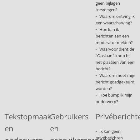
geen bijlagen
toevoegen?
Waarom ontving ik
een waarschuwing?
Hoe kan ik
berichten aan een
moderator melden?
Waarvoor dient de
"Opslaan"-knop bij
het plaatsen van een
bericht?
Waarom moet mijn
bericht goedgekeurd
worden?
Hoe bump ik mijn
onderwerp?
Tekstopmaak
Gebruikers
Privébericht
en
en
Ik kan geen
privéberichten