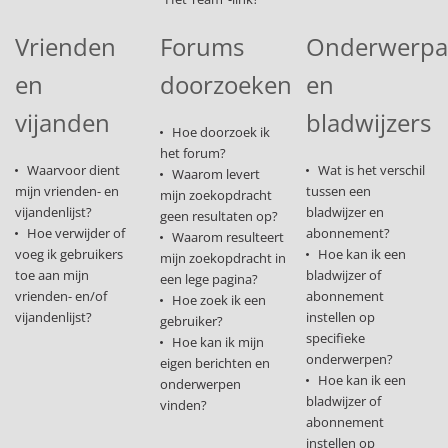
Vrienden
Forums
Onderwerp
en
doorzoeken
en
vijanden
bladwijzers
Hoe doorzoek ik
het forum?
Waarvoor dient
Wat is het verschil
Waarom levert
mijn vrienden- en
tussen een
mijn zoekopdracht
vijandenlijst?
bladwijzer en
geen resultaten op?
Hoe verwijder of
abonnement?
Waarom resulteert
voeg ik gebruikers
Hoe kan ik een
mijn zoekopdracht in
toe aan mijn
bladwijzer of
een lege pagina?
vrienden- en/of
abonnement
Hoe zoek ik een
vijandenlijst?
instellen op
gebruiker?
specifieke
Hoe kan ik mijn
onderwerpen?
eigen berichten en
Hoe kan ik een
onderwerpen
bladwijzer of
vinden?
abonnement
instellen op