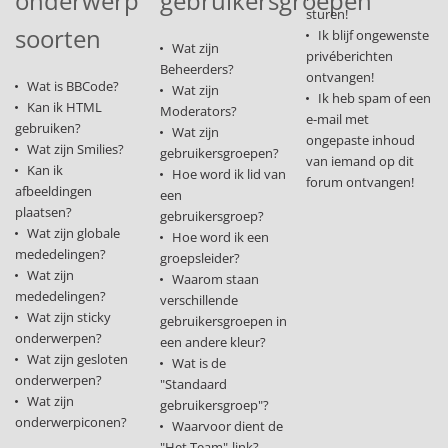
onderwerp
gebruikersgroepen
sturen!
soorten
Ik blijf ongewenste
Wat zijn
privéberichten
Beheerders?
ontvangen!
Wat is BBCode?
Wat zijn
Ik heb spam of een
Kan ik HTML
Moderators?
e-mail met
gebruiken?
Wat zijn
ongepaste inhoud
Wat zijn Smilies?
gebruikersgroepen?
van iemand op dit
Kan ik
Hoe word ik lid van
forum ontvangen!
afbeeldingen
een
plaatsen?
gebruikersgroep?
Wat zijn globale
Hoe word ik een
mededelingen?
groepsleider?
Wat zijn
Waarom staan
mededelingen?
verschillende
Wat zijn sticky
gebruikersgroepen in
onderwerpen?
een andere kleur?
Wat zijn gesloten
Wat is de
onderwerpen?
"Standaard
Wat zijn
gebruikersgroep"?
onderwerpiconen?
Waarvoor dient de
"Het Team"-link?