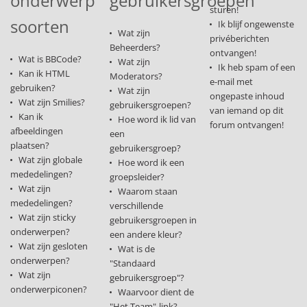
onderwerp
gebruikersgroepen
sturen!
soorten
Ik blijf ongewenste
Wat zijn
privéberichten
Beheerders?
ontvangen!
Wat is BBCode?
Wat zijn
Ik heb spam of een
Kan ik HTML
Moderators?
e-mail met
gebruiken?
Wat zijn
ongepaste inhoud
Wat zijn Smilies?
gebruikersgroepen?
van iemand op dit
Kan ik
Hoe word ik lid van
forum ontvangen!
afbeeldingen
een
plaatsen?
gebruikersgroep?
Wat zijn globale
Hoe word ik een
mededelingen?
groepsleider?
Wat zijn
Waarom staan
mededelingen?
verschillende
Wat zijn sticky
gebruikersgroepen in
onderwerpen?
een andere kleur?
Wat zijn gesloten
Wat is de
onderwerpen?
"Standaard
Wat zijn
gebruikersgroep"?
onderwerpiconen?
Waarvoor dient de
"Het Team"-link?