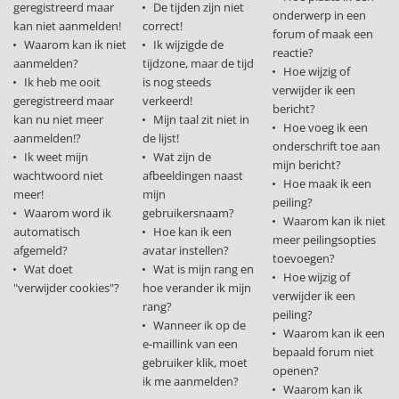
geregistreerd maar
De tijden zijn niet
onderwerp in een
kan niet aanmelden!
correct!
forum of maak een
Waarom kan ik niet
Ik wijzigde de
reactie?
aanmelden?
tijdzone, maar de tijd
Hoe wijzig of
Ik heb me ooit
is nog steeds
verwijder ik een
geregistreerd maar
verkeerd!
bericht?
kan nu niet meer
Mijn taal zit niet in
Hoe voeg ik een
aanmelden!?
de lijst!
onderschrift toe aan
Ik weet mijn
Wat zijn de
mijn bericht?
wachtwoord niet
afbeeldingen naast
Hoe maak ik een
meer!
mijn
peiling?
Waarom word ik
gebruikersnaam?
Waarom kan ik niet
automatisch
Hoe kan ik een
meer peilingsopties
afgemeld?
avatar instellen?
toevoegen?
Wat doet
Wat is mijn rang en
Hoe wijzig of
"verwijder cookies"?
hoe verander ik mijn
verwijder ik een
rang?
peiling?
Wanneer ik op de
Waarom kan ik een
e-maillink van een
bepaald forum niet
gebruiker klik, moet
openen?
ik me aanmelden?
Waarom kan ik