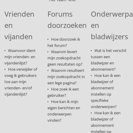
Vrienden
Forums
Onderwerp
en
doorzoeken
en
vijanden
bladwijzers
Hoe doorzoek ik
het forum?
Waarvoor dient
Wat is het verschil
Waarom levert
mijn vrienden- en
tussen een
mijn zoekopdracht
vijandenlijst?
bladwijzer en
geen resultaten op?
Hoe verwijder of
abonnement?
Waarom resulteert
voeg ik gebruikers
Hoe kan ik een
mijn zoekopdracht in
toe aan mijn
bladwijzer of
een lege pagina?
vrienden- en/of
abonnement
Hoe zoek ik een
vijandenlijst?
instellen op
gebruiker?
specifieke
Hoe kan ik mijn
onderwerpen?
eigen berichten en
Hoe kan ik een
onderwerpen
bladwijzer of
vinden?
abonnement
instellen op