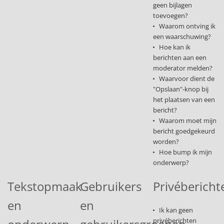
geen bijlagen
toevoegen?
Waarom ontving ik
een waarschuwing?
Hoe kan ik
berichten aan een
moderator melden?
Waarvoor dient de
"Opslaan"-knop bij
het plaatsen van een
bericht?
Waarom moet mijn
bericht goedgekeurd
worden?
Hoe bump ik mijn
onderwerp?
Tekstopmaak
Gebruikers
Privébericht
en
en
Ik kan geen
privéberichten