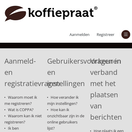
Veelgestelde vragen
Aanmelden
Registreer
Aanmeld-
Gebruikersvoorkeuren
Vragen in
en
en
verband
registratievragen
instellingen
met het
plaatsen
Waarom moet ik
Hoe verander ik
me registreren?
mijn instellingen?
van
Wat is COPPA?
Hoe kan ik
berichten
Waarom kan ik niet
onzichtbaar zijn in de
registreren?
online gebruikers
Ik ben
lijst?
Hoe plaats ik een