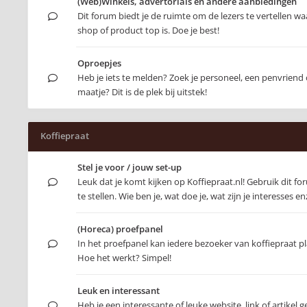
(Web)Winkels, advertorials en andere aanbiedingen
Dit forum biedt je de ruimte om de lezers te vertellen 
shop of product top is. Doe je best!
Oproepjes
Heb je iets te melden? Zoek je personeel, een penvriend 
maatje? Dit is de plek bij uitstek!
Koffiepraat
Stel je voor / jouw set-up
Leuk dat je komt kijken op Koffiepraat.nl! Gebruik dit f
te stellen. Wie ben je, wat doe je, wat zijn je interesses e
(Horeca) proefpanel
In het proefpanel kan iedere bezoeker van koffiepraat 
Hoe het werkt? Simpel!
Leuk en interessant
Heb je een interessante of leuke website, link of artikel