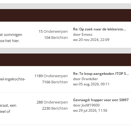
Re: Op zoek naar de lekkerste…
15
Onderwerpen
 dat sommigen
door
Emass
104
Berichten
wo 20 nov 2024, 22:09
oe het hier.
Re: Te koop aangeboden ITOP S…
1189
Onderwerpen
eel-ingekochte-
door
Drankdier
7166
Berichten
wo 05 aug 2026, 09:11
Gevraagd: hopper voor een SM97
288
Onderwerpen
araat, een
door
JosM19600
2230
Berichten
wo 29 jul 2026, 11:56
eel of