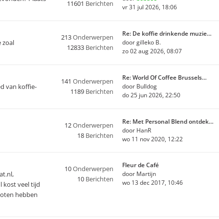
11601
Berichten
vr 31 jul 2026, 18:06
Re: De koffie drinkende muzie…
213
Onderwerpen
e zoal
door
gilleko B.
12833
Berichten
zo 02 aug 2026, 08:07
Re: World Of Coffee Brussels…
141
Onderwerpen
ed van koffie-
door
Bulldog
1189
Berichten
do 25 jun 2026, 22:50
Re: Met Personal Blend ontdek…
12
Onderwerpen
door
HanR
18
Berichten
wo 11 nov 2020, 12:22
Fleur de Café
10
Onderwerpen
t.nl,
door
Martijn
10
Berichten
wo 13 dec 2017, 10:46
 kost veel tijd
sloten hebben