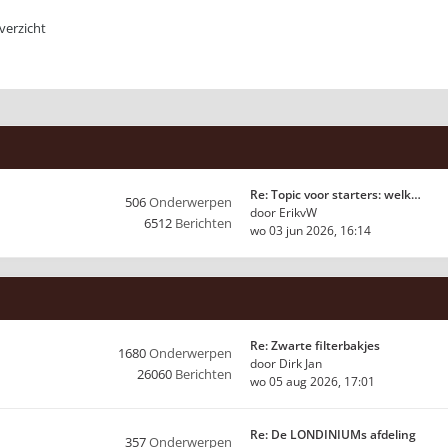
erzicht
Re: Topic voor starters: welk…
506
Onderwerpen
door
ErikvW
6512
Berichten
wo 03 jun 2026, 16:14
Re: Zwarte filterbakjes
1680
Onderwerpen
door
Dirk Jan
26060
Berichten
wo 05 aug 2026, 17:01
Re: De LONDINIUMs afdeling
357
Onderwerpen