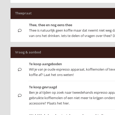
Theepraat
Thee, thee en nog eens thee
Thee is natuurlijk geen koffie maar dat neemt niet weg
van ons het drinken. Iets te delen of vragen over thee? D
Vraag & aanbod
Te koop aangeboden
Wil je van je oude espresso apparaat, koffiemolen of tev
koffie af? Laat het ons weten!
Te koop gevraagd
Ben je al tijden op zoek naar tweedehands espresso app
gebruikte koffiemolen of een niet meer te krijgen onderd
accessoire? Plaats het hier.