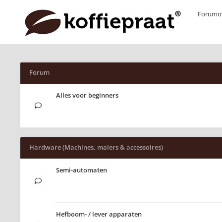
Forumov
Forum
Alles voor beginners
Hardware (Machines, malers & accessoires)
Semi-automaten
Hefboom- / lever apparaten