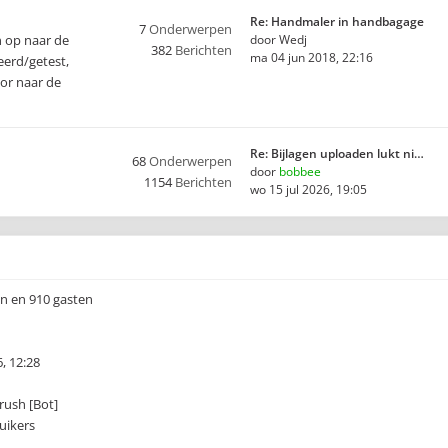
Re: Handmaler in handbagage
7
Onderwerpen
n op naar de
door
Wedj
382
Berichten
ma 04 jun 2018, 22:16
eerd/getest,
oor naar de
Re: Bijlagen uploaden lukt ni…
68
Onderwerpen
door
bobbee
1154
Berichten
wo 15 jul 2026, 19:05
en en 910 gasten
, 12:28
ush [Bot]
uikers