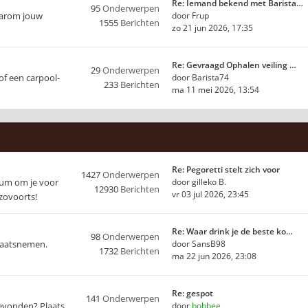
Re: Iemand bekend met Barista…
95
Onderwerpen
waarom jouw
door
Frup
1555
Berichten
zo 21 jun 2026, 17:35
Re: Gevraagd Ophalen veiling …
29
Onderwerpen
of een carpool-
door
Barista74
233
Berichten
ma 11 mei 2026, 13:54
Re: Pegoretti stelt zich voor
1427
Onderwerpen
orum om je voor
door
gilleko B.
12930
Berichten
vr 03 jul 2026, 23:45
nzovoorts!
Re: Waar drink je de beste ko…
98
Onderwerpen
plaatsnemen.
door
SansB98
1732
Berichten
ma 22 jun 2026, 23:08
Re: gespot
141
Onderwerpen
 gevonden? Plaats
door
bobbee