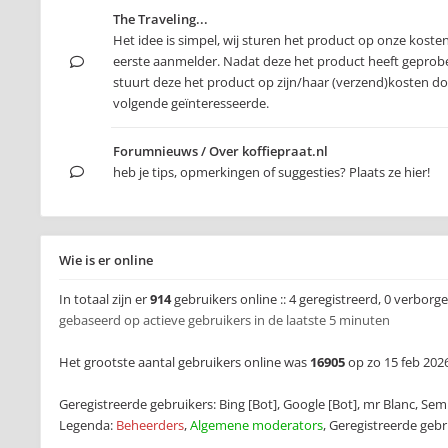
The Traveling...
Het idee is simpel, wij sturen het product op onze koste
eerste aanmelder. Nadat deze het product heeft geprob
stuurt deze het product op zijn/haar (verzend)kosten d
volgende geïnteresseerde.
Forumnieuws / Over koffiepraat.nl
heb je tips, opmerkingen of suggesties? Plaats ze hier!
Wie is er online
In totaal zijn er
914
gebruikers online :: 4 geregistreerd, 0 verborg
gebaseerd op actieve gebruikers in de laatste 5 minuten
Het grootste aantal gebruikers online was
16905
op zo 15 feb 2026
Geregistreerde gebruikers:
Bing [Bot]
,
Google [Bot]
,
mr Blanc
,
Semr
Legenda:
Beheerders
,
Algemene moderators
,
Geregistreerde gebr