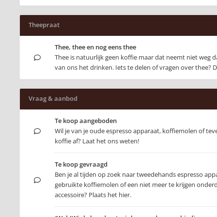
Theepraat
Thee, thee en nog eens thee
Thee is natuurlijk geen koffie maar dat neemt niet weg
van ons het drinken. Iets te delen of vragen over thee? D
Vraag & aanbod
Te koop aangeboden
Wil je van je oude espresso apparaat, koffiemolen of tev
koffie af? Laat het ons weten!
Te koop gevraagd
Ben je al tijden op zoek naar tweedehands espresso app
gebruikte koffiemolen of een niet meer te krijgen onderd
accessoire? Plaats het hier.