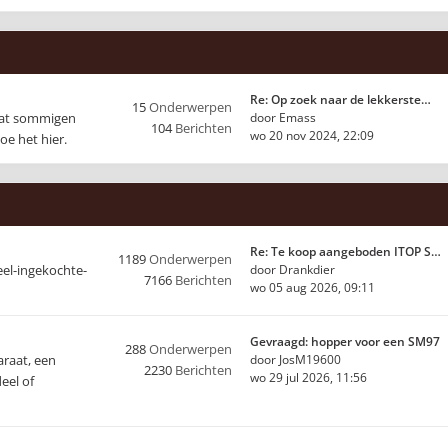
Re: Op zoek naar de lekkerste…
15
Onderwerpen
 dat sommigen
door
Emass
104
Berichten
wo 20 nov 2024, 22:09
oe het hier.
Re: Te koop aangeboden ITOP S…
1189
Onderwerpen
eel-ingekochte-
door
Drankdier
7166
Berichten
wo 05 aug 2026, 09:11
Gevraagd: hopper voor een SM97
288
Onderwerpen
araat, een
door
JosM19600
2230
Berichten
wo 29 jul 2026, 11:56
eel of