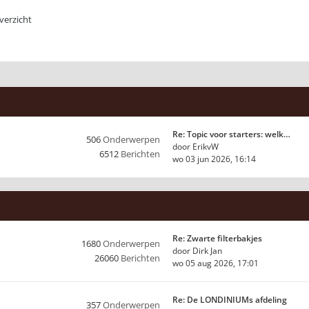
erzicht
Re: Topic voor starters: welk…
506
Onderwerpen
door
ErikvW
6512
Berichten
wo 03 jun 2026, 16:14
Re: Zwarte filterbakjes
1680
Onderwerpen
door
Dirk Jan
26060
Berichten
wo 05 aug 2026, 17:01
Re: De LONDINIUMs afdeling
357
Onderwerpen