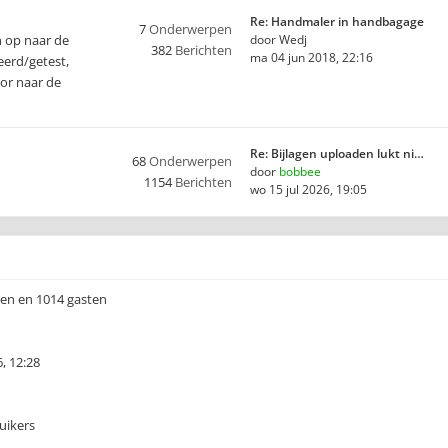
Re: Handmaler in handbagage
7
Onderwerpen
n op naar de
door
Wedj
382
Berichten
ma 04 jun 2018, 22:16
eerd/getest,
oor naar de
Re: Bijlagen uploaden lukt ni…
68
Onderwerpen
door
bobbee
1154
Berichten
wo 15 jul 2026, 19:05
rgen en 1014 gasten
, 12:28
uikers