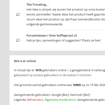
The Traveling...
Het idee is simpel, wij sturen het product op onze koste
eerste aanmelder. Nadat deze het product heeft geprob
stuurt deze het product op zijn/haar (verzend)kosten d
volgende geïnteresseerde.
Forumnieuws / Over koffiepraat.nl
heb je tips, opmerkingen of suggesties? Plaats ze hier!
Wie is er online
In totaal zijn er
1016
gebruikers online :: 2 geregistreerd, 0 verbo
gebaseerd op actieve gebruikers in de laatste 5 minuten
Het grootste aantal gebruikers online was
16905
op zo 15 feb 2026
Geregistreerde gebruikers:
Google [Bot]
,
Semrush [Bot]
Legenda:
Beheerders
,
Algemene moderators
,
Geregistreerde gebr