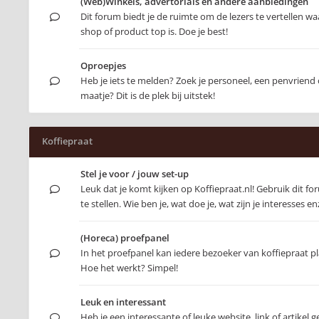
(Web)Winkels, advertorials en andere aanbiedingen
Dit forum biedt je de ruimte om de lezers te vertellen 
shop of product top is. Doe je best!
Oproepjes
Heb je iets te melden? Zoek je personeel, een penvriend 
maatje? Dit is de plek bij uitstek!
Koffiepraat
Stel je voor / jouw set-up
Leuk dat je komt kijken op Koffiepraat.nl! Gebruik dit f
te stellen. Wie ben je, wat doe je, wat zijn je interesses e
(Horeca) proefpanel
In het proefpanel kan iedere bezoeker van koffiepraat 
Hoe het werkt? Simpel!
Leuk en interessant
Heb je een interessante of leuke website, link of artikel