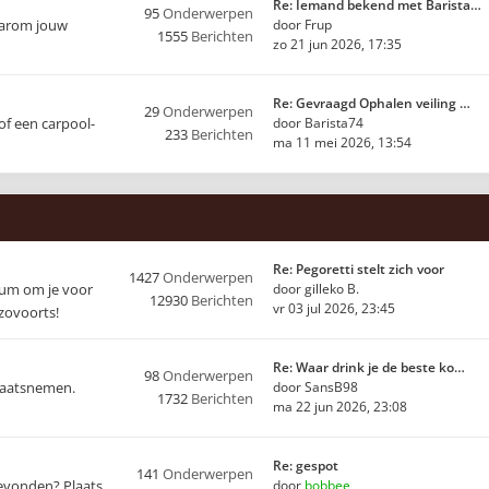
Re: Iemand bekend met Barista…
95
Onderwerpen
waarom jouw
door
Frup
1555
Berichten
zo 21 jun 2026, 17:35
Re: Gevraagd Ophalen veiling …
29
Onderwerpen
of een carpool-
door
Barista74
233
Berichten
ma 11 mei 2026, 13:54
Re: Pegoretti stelt zich voor
1427
Onderwerpen
orum om je voor
door
gilleko B.
12930
Berichten
vr 03 jul 2026, 23:45
nzovoorts!
Re: Waar drink je de beste ko…
98
Onderwerpen
plaatsnemen.
door
SansB98
1732
Berichten
ma 22 jun 2026, 23:08
Re: gespot
141
Onderwerpen
 gevonden? Plaats
door
bobbee