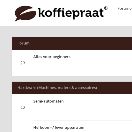
Forumov
Forum
Alles voor beginners
Hardware (Machines, malers & accessoires)
Semi-automaten
Hefboom- / lever apparaten