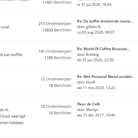
11601
Berichten
vr 31 jul 2026, 18:06
Re: De koffie drinkende muzie…
213
Onderwerpen
e zoal
door
gilleko B.
12833
Berichten
zo 02 aug 2026, 08:07
Re: World Of Coffee Brussels…
141
Onderwerpen
ed van koffie-
door
Bulldog
1189
Berichten
do 25 jun 2026, 22:50
Re: Met Personal Blend ontdek…
12
Onderwerpen
door
HanR
18
Berichten
wo 11 nov 2020, 12:22
Fleur de Café
10
Onderwerpen
t.nl,
door
Martijn
10
Berichten
wo 13 dec 2017, 10:46
 kost veel tijd
sloten hebben