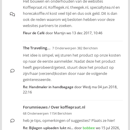
Het bouwen en onderhouden van de websites
Koffiepraat.nl, Koffiegek.nl, theegek.nl, specialtytea.nl en
horecakoffie.nl kost veel tijd en dus ook geld. Dit is dan
ook de reden waarom wij besloten hebben voor deze
websites partners te zoeken.
Fleur de Café
door
Martijn
wo 13 dec 2017, 10:46
The Traveling...
7 Onderwerpen 382 Berichten
Het idee is simpel, wij sturen het product op onze kosten
op naar de eerste aanmelder. Nadat deze het product
heeft geprobeerd/getest, stuurt deze het product op
zijn/haar (verzend)kosten door naar de volgende
geïnteresseerde.
Re: Handmaler in handbagage
door
Wedj
ma 04 jun 2018,
22:16
Forumnieuws / Over koffiepraat.nl
68 Onderwerpen 1154 Berichten
heb je tips, opmerkingen of suggesties? Plaats ze hier!
Re: Bijlagen uploaden lukt ni…
door
bobbee
wo 15 jul 2026,