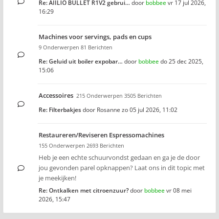
Re: AIILIO BULLET R1V2 gebrui…
door
bobbee
vr 17 jul 2026,
16:29
Machines voor servings, pads en cups
9 Onderwerpen 81 Berichten
Re: Geluid uit boiler expobar…
door
bobbee
do 25 dec 2025,
15:06
Accessoires
215 Onderwerpen 3505 Berichten
Re: Filterbakjes
door
Rosanne
zo 05 jul 2026, 11:02
Restaureren/Reviseren Espressomachines
155 Onderwerpen 2693 Berichten
Heb je een echte schuurvondst gedaan en ga je de door
jou gevonden parel opknappen? Laat ons in dit topic met
je meekijken!
Re: Ontkalken met citroenzuur?
door
bobbee
vr 08 mei
2026, 15:47