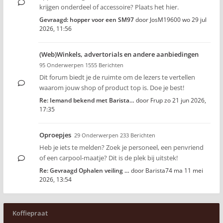
krijgen onderdeel of accessoire? Plaats het hier.
Gevraagd: hopper voor een SM97
door
JosM19600
wo 29 jul
2026, 11:56
(Web)Winkels, advertorials en andere aanbiedingen
95 Onderwerpen 1555 Berichten
Dit forum biedt je de ruimte om de lezers te vertellen
waarom jouw shop of product top is. Doe je best!
Re: Iemand bekend met Barista…
door
Frup
zo 21 jun 2026,
17:35
Oproepjes
29 Onderwerpen 233 Berichten
Heb je iets te melden? Zoek je personeel, een penvriend
of een carpool-maatje? Dit is de plek bij uitstek!
Re: Gevraagd Ophalen veiling …
door
Barista74
ma 11 mei
2026, 13:54
Koffiepraat