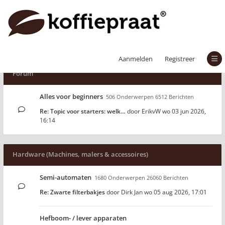
Aanmelden
Registreer
Forum
Alles voor beginners
506 Onderwerpen 6512 Berichten
Re: Topic voor starters: welk…
door
ErikvW
wo 03 jun 2026,
16:14
Hardware (Machines, malers & accessoires)
Semi-automaten
1680 Onderwerpen 26060 Berichten
Re: Zwarte filterbakjes
door
Dirk Jan
wo 05 aug 2026, 17:01
Hefboom- / lever apparaten