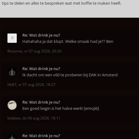
tips te delen en alles te bespreken wat met koffie te maken heeft.
Re: Wat drink je nu?
Hahahaha ja dat klopt. Welke smaak had je?? Ben
Rosanne
,
vr 07 aug 2026, 20:26
Re: Wat drink je nu?
Ik dacht om een v60 te proberen bij DAK in Amsterd
Hk87
,
vr 07 aug 2026, 18:27
Re: Wat drink je nu?
Een goed begin is het halve werk! [emoji6]
bobbee
,
do 06 aug 2026, 18:11
Re: Wat drink je nu?