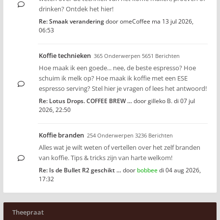
drinken? Ontdek het hier!
Re: Smaak verandering
door
omeCoffee
ma 13 jul 2026,
06:53
Koffie technieken
365 Onderwerpen 5651 Berichten
Hoe maak ik een goede... nee, de beste espresso? Hoe
schuim ik melk op? Hoe maak ik koffie met een ESE
espresso serving? Stel hier je vragen of lees het antwoord!
Re: Lotus Drops. COFFEE BREW …
door
gilleko B.
di 07 jul
2026, 22:50
Koffie branden
254 Onderwerpen 3236 Berichten
Alles wat je wilt weten of vertellen over het zelf branden
van koffie. Tips & tricks zijn van harte welkom!
Re: Is de Bullet R2 geschikt …
door
bobbee
di 04 aug 2026,
17:32
Theepraat