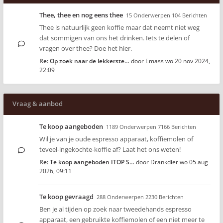
Thee, thee en nog eens thee
15 Onderwerpen 104 Berichten
Thee is natuurlijk geen koffie maar dat neemt niet weg
dat sommigen van ons het drinken. Iets te delen of
vragen over thee? Doe het hier.
Re: Op zoek naar de lekkerste…
door
Emass
wo 20 nov 2024,
22:09
Vraag & aanbod
Te koop aangeboden
1189 Onderwerpen 7166 Berichten
Wil je van je oude espresso apparaat, koffiemolen of
teveel-ingekochte-koffie af? Laat het ons weten!
Re: Te koop aangeboden ITOP S…
door
Drankdier
wo 05 aug
2026, 09:11
Te koop gevraagd
288 Onderwerpen 2230 Berichten
Ben je al tijden op zoek naar tweedehands espresso
apparaat, een gebruikte koffiemolen of een niet meer te