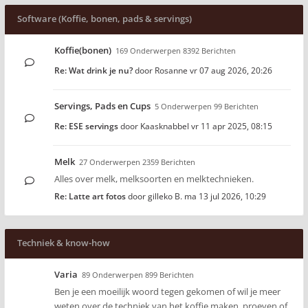
Software (Koffie, bonen, pads & servings)
Koffie(bonen)
169 Onderwerpen 8392 Berichten
Re: Wat drink je nu?
door
Rosanne
vr 07 aug 2026, 20:26
Servings, Pads en Cups
5 Onderwerpen 99 Berichten
Re: ESE servings
door
Kaasknabbel
vr 11 apr 2025, 08:15
Melk
27 Onderwerpen 2359 Berichten
Alles over melk, melksoorten en melktechnieken.
Re: Latte art fotos
door
gilleko B.
ma 13 jul 2026, 10:29
Techniek & know-how
Varia
89 Onderwerpen 899 Berichten
Ben je een moeilijk woord tegen gekomen of wil je meer
weten over de techniek van het koffie maken, proeven of