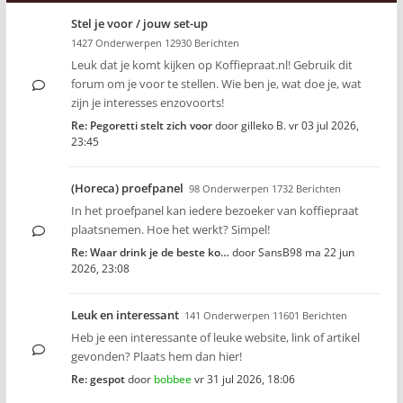
Stel je voor / jouw set-up
1427 Onderwerpen 12930 Berichten
Leuk dat je komt kijken op Koffiepraat.nl! Gebruik dit
forum om je voor te stellen. Wie ben je, wat doe je, wat
zijn je interesses enzovoorts!
Re: Pegoretti stelt zich voor
door
gilleko B.
vr 03 jul 2026,
23:45
(Horeca) proefpanel
98 Onderwerpen 1732 Berichten
In het proefpanel kan iedere bezoeker van koffiepraat
plaatsnemen. Hoe het werkt? Simpel!
Re: Waar drink je de beste ko…
door
SansB98
ma 22 jun
2026, 23:08
Leuk en interessant
141 Onderwerpen 11601 Berichten
Heb je een interessante of leuke website, link of artikel
gevonden? Plaats hem dan hier!
Re: gespot
door
bobbee
vr 31 jul 2026, 18:06