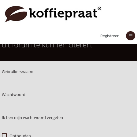
Je moet aangemeld zijn om berichten in
Registreer
dit forum te kunnen citeren.
Gebruikersnaam:
Wachtwoord:
Ik ben mijn wachtwoord vergeten
Onthouden