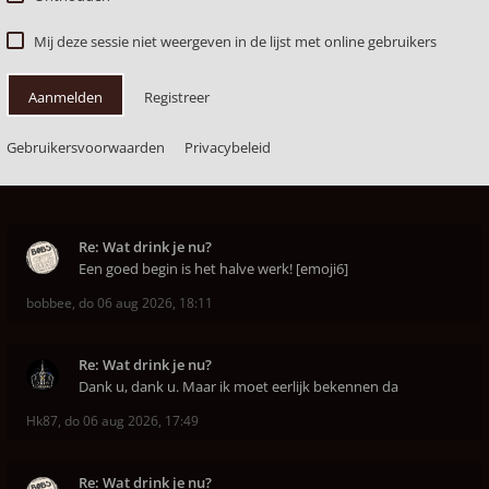
Mij deze sessie niet weergeven in de lijst met online gebruikers
Aanmelden
Registreer
Gebruikersvoorwaarden
Privacybeleid
Re: Wat drink je nu?
Een goed begin is het halve werk! [emoji6]
bobbee
,
do 06 aug 2026, 18:11
Re: Wat drink je nu?
Dank u, dank u. Maar ik moet eerlijk bekennen da
Hk87
,
do 06 aug 2026, 17:49
Re: Wat drink je nu?