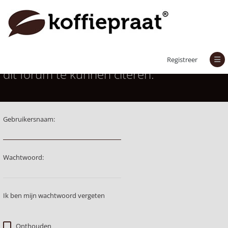
Je moet aangemeld zijn om berichten in
Registreer
dit forum te kunnen citeren.
Gebruikersnaam:
Wachtwoord:
Ik ben mijn wachtwoord vergeten
Onthouden