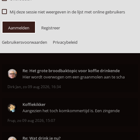
Mij deze sessie niet weergeven in de lijst met online gebruikers
Aanmelden
Registreer
Gebruikersvoorwaarden
Privacybeleid
Re: Het grote broodbaktopic voor koffie drinkende
Hier wordt overwogen om een graanmolen aan te scha
Dirk Jan
,
zo 09 aug 2026, 16:34
Koffiekikker
Aangezien het toch komkommertijd is. Een zingende
Frup
,
zo 09 aug 2026, 15:07
Re: Wat drink je nu?