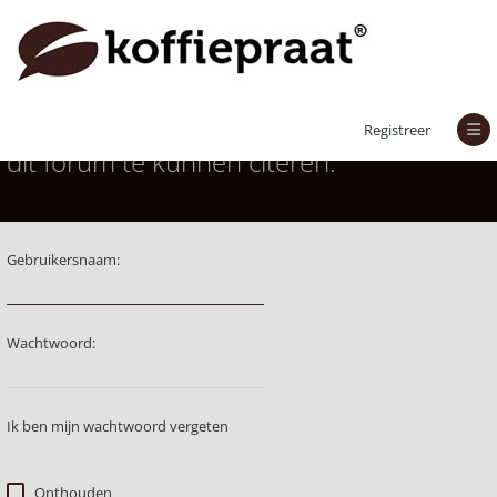
Je moet aangemeld zijn om berichten in
Registreer
dit forum te kunnen citeren.
Gebruikersnaam:
Wachtwoord:
Ik ben mijn wachtwoord vergeten
Onthouden