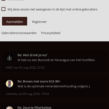
Mij deze sessie niet weergeven in de lijst met online gebruikers
Aanmelden
Registreer
Gebruikersvoorwaarden
Privacybeleid
Re: Wat drink je nu?
Ik heb nu een Burundi en Nicaragua van het hoofdkw
Hk87
,
wo 05 aug 2026, 22:32
Re: Bonen met score SCA 90+
Wat is de optimale mineralenverhouding volgens j
robinfcb
,
wo 05 aug 2026, 19:54
Re: Zwarte filterbakjes