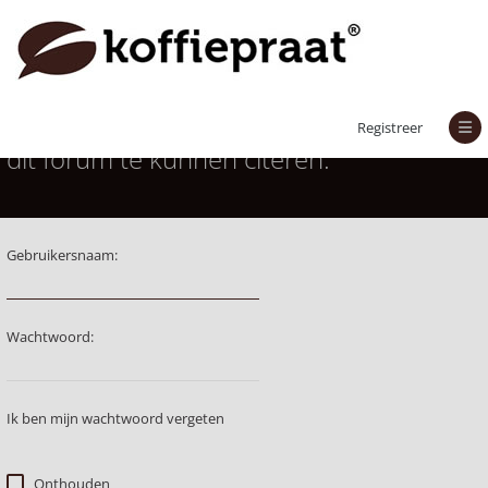
Je moet aangemeld zijn om berichten in
Registreer
dit forum te kunnen citeren.
Gebruikersnaam:
Wachtwoord:
Ik ben mijn wachtwoord vergeten
Onthouden