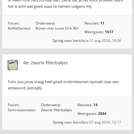
Ik neem ook niks zomaar aan. Denk dat je het kunt proeven want
het is echt wel goed waar te nemen volgens mij.
Forum:
Onderwerp:
Reacties:
11
Koffie(bonen)
Bonen met score SCA 90+
Weergaves:
1617
Spring naar bericht
za 01 aug 2026, 19:36
Re: Zwarte filterbakjes
Foto zou jouw vraag heel goed ondersteunen opzoek naar een
antwoord. [emoji6]
Forum:
Onderwerp:
Reacties:
14
Semi-automaten
Zwarte filterbakjes
Weergaves:
2044
Spring naar bericht
za 01 aug 2026, 12:17