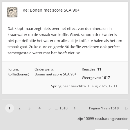
Re: Bonen met score SCA 90+
Dat klopt maar zegt niets over het effect van de mineralen in
kraanwater op de smaak van koffie. Goed, schoon drinkwater is
niet per definitie het water om alles uit je koffie te halen als het om
smaak gaat. Zulke dure en goede 90+koffie verdienen ook perfect
samengesteld water mat het hoeft niet. W...
Forum:
Onderwerp:
Reacties:
11
Koffie(bonen)
Bonen met score SCA 90+
Weergaves:
1617
Spring naar bericht
za 01 aug 2026, 12:11
1
2
3
4
5
…
1510
Pagina
1
van
1510
Er
zijn 15099 resultaten gevonden