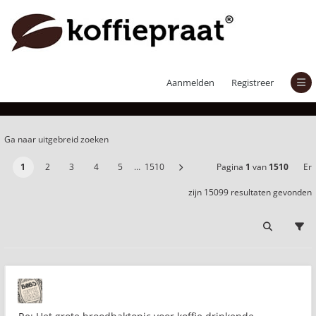
Er zijn 15099 resultaten gevonden
Aanmelden
Registreer
Ga naar uitgebreid zoeken
1
2
3
4
5
…
1510
Pagina
1
van
1510
Er
zijn 15099 resultaten gevonden