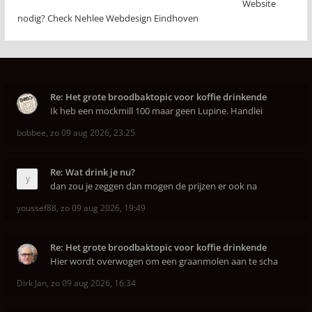
Website
nodig? Check Nehlee Webdesign Eindhoven
Re: Het grote broodbaktopic voor koffie drinkende
Ik heb een mockmill 100 maar geen Lupine. Handlei
bobbee
,
zo 09 aug 2026, 23:25
Re: Wat drink je nu?
dan zou je zeggen dan mogen de prijzen er ook na
youssef88
,
zo 09 aug 2026, 19:49
Re: Het grote broodbaktopic voor koffie drinkende
Hier wordt overwogen om een graanmolen aan te scha
Dirk Jan
,
zo 09 aug 2026, 16:34