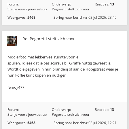
Forum:
Onderwerp:
Reacties:
13
Stel je voor / jouw set-up
Pegoretti stelt zich voor
Weergaves:
5468
Spring naar bericht
vr 03 jul 2026, 23:45
Re: Pegoretti stelt zich voor
Mooie foto met lekker veel ruimte voor je
spullen. Ik lees dat je basiscursus bij Giraffe nuttig geweest is.
Wordt die gegeven in hun branderij of aan de Hoogstraat waar je
hun koffie kunt kopen en nuttigen.
[emoji477]️
Forum:
Onderwerp:
Reacties:
13
Stel je voor / jouw set-up
Pegoretti stelt zich voor
Weergaves:
5468
Spring naar bericht
vr 03 jul 2026, 12:21