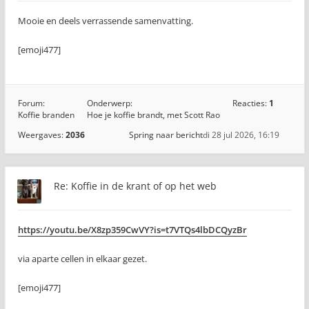
Mooie en deels verrassende samenvatting.
[emoji477]️
Forum:
Onderwerp:
Reacties:
1
Koffie branden
Hoe je koffie brandt, met Scott Rao
Weergaves:
2036
Spring naar bericht
di 28 jul 2026, 16:19
Re: Koffie in de krant of op het web
https://youtu.be/X8zp359CwVY?is=t7VTQs4lbDCQyzBr
via aparte cellen in elkaar gezet.
[emoji477]️