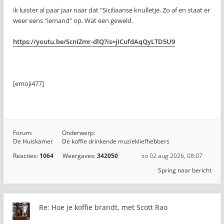
ik luister al paar jaar naar dat "Siciliaanse knulletje. Zo af en staat er
weer eens "iemand" op. Wat een geweld.
https://youtu.be/ScnIZmr-dlQ?is=jICufdAqQyLTD5U9
[emoji477]️
Forum:
Onderwerp:
De Huiskamer
De koffie drinkende muziekliefhebbers
Reacties:
1064
Weergaves:
342050
zo 02 aug 2026, 08:07
Spring naar bericht
Re: Hoe je koffie brandt, met Scott Rao