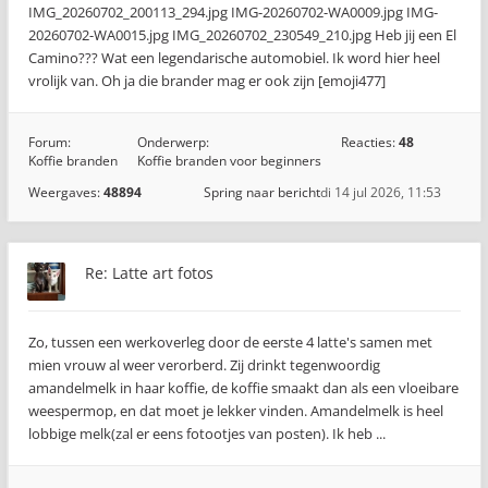
IMG_20260702_200113_294.jpg IMG-20260702-WA0009.jpg IMG-
20260702-WA0015.jpg IMG_20260702_230549_210.jpg Heb jij een El
Camino??? Wat een legendarische automobiel. Ik word hier heel
vrolijk van. Oh ja die brander mag er ook zijn [emoji477]️
Forum:
Onderwerp:
Reacties:
48
Koffie branden
Koffie branden voor beginners
Weergaves:
48894
Spring naar bericht
di 14 jul 2026, 11:53
Re: Latte art fotos
Zo, tussen een werkoverleg door de eerste 4 latte's samen met
mien vrouw al weer verorberd. Zij drinkt tegenwoordig
amandelmelk in haar koffie, de koffie smaakt dan als een vloeibare
weespermop, en dat moet je lekker vinden. Amandelmelk is heel
lobbige melk(zal er eens fotootjes van posten). Ik heb ...