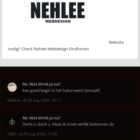
Website
nodig? Check Nehlee Webdesign Eindhoven
Re: Wat drink je nu?
Een goed begin is het halve werk! [emoji6]
bobbee
,
do 06 aug 2026, 18:11
Re: Wat drink je nu?
Dank u, dank u. Maar ik moet eerlijk bekennen da
Hk87
,
do 06 aug 2026, 17:49