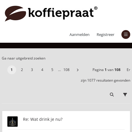
Er zijn 1077 resultaten gevonden
Aanmelden
Registreer
Ga naar uitgebreid zoeken
1
2
3
4
5
…
108
Pagina
1
van
108
Er
zijn 1077 resultaten gevonden
Re: Wat drink je nu?