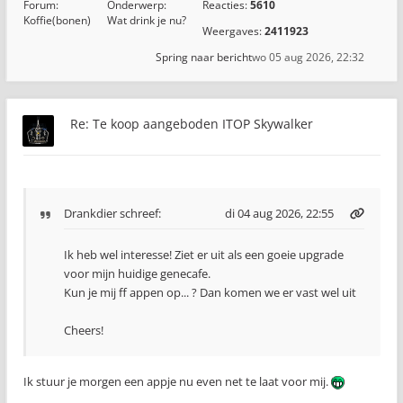
Forum:
Onderwerp:
Reacties:
5610
Koffie(bonen)
Wat drink je nu?
Weergaves:
2411923
Spring naar bericht
wo 05 aug 2026, 22:32
Re: Te koop aangeboden ITOP Skywalker
Drankdier
schreef:
di 04 aug 2026, 22:55
Ik heb wel interesse! Ziet er uit als een goeie upgrade
voor mijn huidige genecafe.
Kun je mij ff appen op... ? Dan komen we er vast wel uit
Cheers!
Ik stuur je morgen een appje nu even net te laat voor mij.