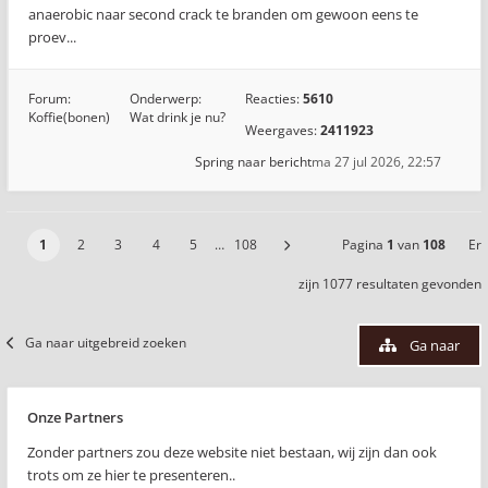
anaerobic naar second crack te branden om gewoon eens te
proev...
Forum:
Onderwerp:
Reacties:
5610
Koffie(bonen)
Wat drink je nu?
Weergaves:
2411923
Spring naar bericht
ma 27 jul 2026, 22:57
1
2
3
4
5
…
108
Pagina
1
van
108
Er
zijn 1077 resultaten gevonden
Ga naar uitgebreid zoeken
Ga naar
Onze Partners
Zonder partners zou deze website niet bestaan, wij zijn dan ook
trots om ze hier te presenteren..