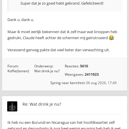
Super dat je zo goed hebt gebrand. Gefeliciteerd!
Dank u, dank u.
Maar ik moet eerlijk bekennen dat ik zelf maar wat knoppen heb
gedrukt, Claude heeft achter de schermen mij geïnstrueerd
Verassend genoeg pakte dat veel beter dan verwachting uit.
Forum:
Onderwerp:
Reacties:
5610
Koffie(bonen)
Wat drink je nu?
Weergaves:
2411923
Spring naar bericht
do 06 aug 2026, 17:49
Re: Wat drink je nu?
Ik heb nu een Burundi en Nicaragua van het hoofdkwartier zelf
gebrand en desondanks ik nog heel weinig ervaring heb heb ik wel