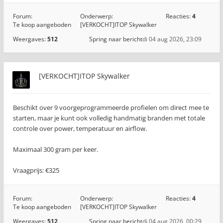
Forum:
Onderwerp:
Reacties:
4
Te koop aangeboden
[VERKOCHT]ITOP Skywalker
Weergaves:
512
Spring naar bericht
di 04 aug 2026, 23:09
[VERKOCHT]ITOP Skywalker
Beschikt over 9 voorgeprogrammeerde profielen om direct mee te
starten, maar je kunt ook volledig handmatig branden met totale
controle over power, temperatuur en airflow.
Maximaal 300 gram per keer.
Vraagprijs: €325
Forum:
Onderwerp:
Reacties:
4
Te koop aangeboden
[VERKOCHT]ITOP Skywalker
Weergaves:
512
Spring naar bericht
di 04 aug 2026, 00:29