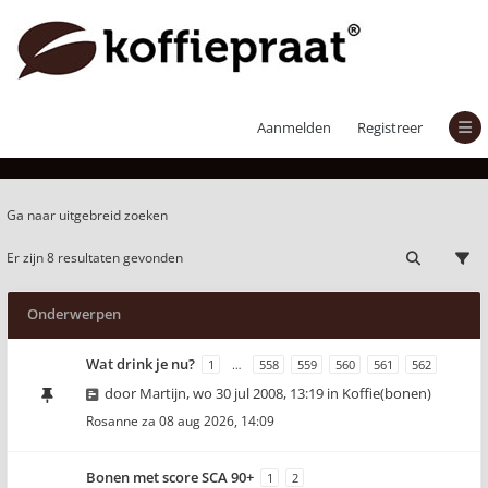
Actieve onderwerpen
Aanmelden
Registreer
Ga naar uitgebreid zoeken
Er zijn 8 resultaten gevonden
Onderwerpen
Wat drink je nu?
1
…
558
559
560
561
562
door
Martijn
,
wo 30 jul 2008, 13:19
in
Koffie(bonen)
Rosanne
za 08 aug 2026, 14:09
Bonen met score SCA 90+
1
2