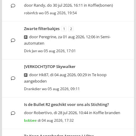
door
Randy
,
do 30 jul 2026, 16:11
in
Koffie(bonen)
robinfcb
wo 05 aug 2026, 19:54
Zwarte filterbakjes
1
2
door
Peregrine
,
za 01 aug 2026, 12:06
in
Semi-
automaten
Dirk Jan
wo 05 aug 2026, 17:01
[VERKOCHT]ITOP Skywalker
door
Hk87
,
di 04 aug 2026, 00:29
in
Te koop
aangeboden
Drankdier
wo 05 aug 2026, 09:11
Is de Bullet R2 geschikt voor ons als Stichting?
door
RobertIvo
,
di 28 jul 2026, 10:44
in
Koffie branden
bobbee
di 04 aug 2026, 17:32