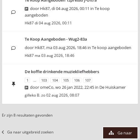
Te Koop Aangeboden 1zpresso J-Ultra
door
Hk87
,
di 04 aug 2026, 00:11
in
Te koop
aangeboden
Hk87
di 04 aug 2026, 00:11
Te Koop Aangeboden - Wug2-83a
door
Hk87
,
ma 03 aug 2026, 18:46
in
Te koop aangeboden
Hk87
ma 03 aug 2026, 18:46
De koffie drinkende muziekliefhebbers
1
…
103
104
105
106
107
door
omeCo
,
wo 26 jan 2022, 22:45
in
De Huiskamer
gilleko B.
zo 02 aug 2026, 08:07
Er zijn 8 resultaten gevonden
Ga naar uitgebreid zoeken
Ga naar