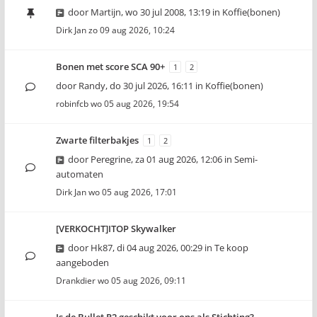
door
Martijn
,
wo 30 jul 2008, 13:19
in
Koffie(bonen)
Dirk Jan
zo 09 aug 2026, 10:24
Bonen met score SCA 90+
1
2
door
Randy
,
do 30 jul 2026, 16:11
in
Koffie(bonen)
robinfcb
wo 05 aug 2026, 19:54
Zwarte filterbakjes
1
2
door
Peregrine
,
za 01 aug 2026, 12:06
in
Semi-
automaten
Dirk Jan
wo 05 aug 2026, 17:01
[VERKOCHT]ITOP Skywalker
door
Hk87
,
di 04 aug 2026, 00:29
in
Te koop
aangeboden
Drankdier
wo 05 aug 2026, 09:11