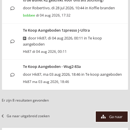
Is de Bullet R2 geschikt voor ons als Stichting?
door
RobertIvo
,
di 28 jul 2026, 10:44
in
Koffie branden
bobbee
di 04 aug 2026, 17:32
Te Koop Aangeboden 1zpresso J-Ultra
door
Hk87
,
di 04 aug 2026, 00:11
in
Te koop
aangeboden
Hk87
di 04 aug 2026, 00:11
Te Koop Aangeboden - Wug2-83a
door
Hk87
,
ma 03 aug 2026, 18:46
in
Te koop aangeboden
Hk87
ma 03 aug 2026, 18:46
Er zijn 8 resultaten gevonden
Ga naar uitgebreid zoeken
Ga naar