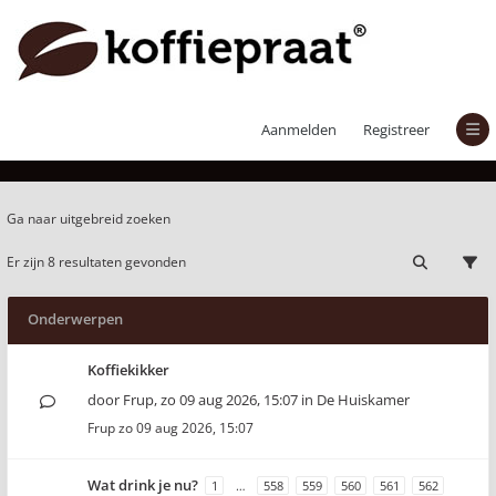
Actieve onderwerpen
Aanmelden
Registreer
Ga naar uitgebreid zoeken
Er zijn 8 resultaten gevonden
Onderwerpen
Koffiekikker
door
Frup
,
zo 09 aug 2026, 15:07
in
De Huiskamer
Frup
zo 09 aug 2026, 15:07
Wat drink je nu?
1
…
558
559
560
561
562