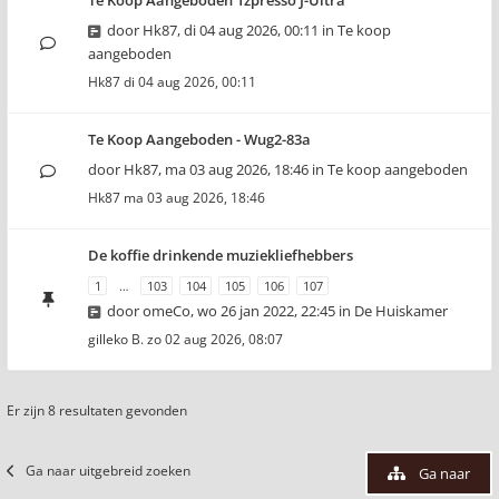
Te Koop Aangeboden 1zpresso J-Ultra
door
Hk87
,
di 04 aug 2026, 00:11
in
Te koop
aangeboden
Hk87
di 04 aug 2026, 00:11
Te Koop Aangeboden - Wug2-83a
door
Hk87
,
ma 03 aug 2026, 18:46
in
Te koop aangeboden
Hk87
ma 03 aug 2026, 18:46
De koffie drinkende muziekliefhebbers
1
…
103
104
105
106
107
door
omeCo
,
wo 26 jan 2022, 22:45
in
De Huiskamer
gilleko B.
zo 02 aug 2026, 08:07
Er zijn 8 resultaten gevonden
Ga naar uitgebreid zoeken
Ga naar