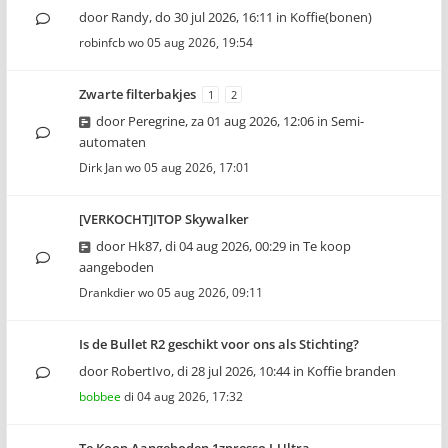
door
Randy
,
do 30 jul 2026, 16:11
in
Koffie(bonen)
robinfcb
wo 05 aug 2026, 19:54
Zwarte filterbakjes
1
2
door
Peregrine
,
za 01 aug 2026, 12:06
in
Semi-
automaten
Dirk Jan
wo 05 aug 2026, 17:01
[VERKOCHT]ITOP Skywalker
door
Hk87
,
di 04 aug 2026, 00:29
in
Te koop
aangeboden
Drankdier
wo 05 aug 2026, 09:11
Is de Bullet R2 geschikt voor ons als Stichting?
door
RobertIvo
,
di 28 jul 2026, 10:44
in
Koffie branden
bobbee
di 04 aug 2026, 17:32