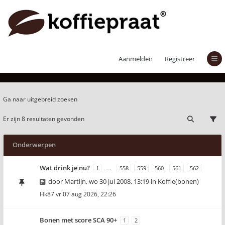
Actieve onderwerpen
Aanmelden
Registreer
Ga naar uitgebreid zoeken
Er zijn 8 resultaten gevonden
Onderwerpen
Wat drink je nu?
1
…
558
559
560
561
562
door
Martijn
,
wo 30 jul 2008, 13:19
in
Koffie(bonen)
Hk87
vr 07 aug 2026, 22:26
Bonen met score SCA 90+
1
2