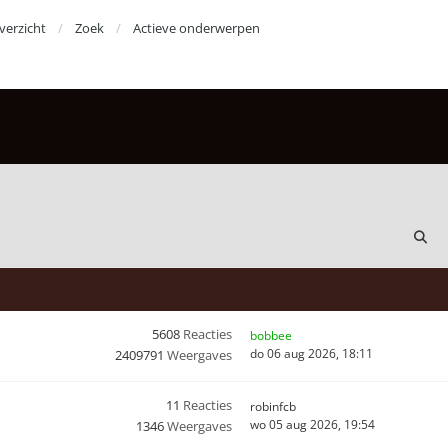
erzicht
Zoek
Actieve onderwerpen
5608
Reacties
bobbee
do 06 aug 2026, 18:11
2409791
Weergaves
11
Reacties
robinfcb
wo 05 aug 2026, 19:54
1346
Weergaves