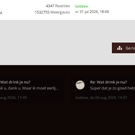
4347
Reacties
bobbee
vr 31 jul 2026, 18:06
1532755
Weergaves
nt
Ga n
 Wat drink je nu?
Re: Wat drink je nu?
Dank u, dank u. Maar ik moet eerlijk bekennen da
 aug 2026, 17:49
bobbee
,
do 06 aug 2026, 14:37