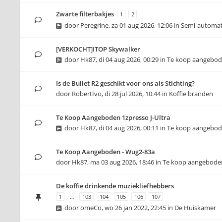
Zwarte filterbakjes
1
2
door
Peregrine
,
za 01 aug 2026, 12:06
in
Semi-automa
[VERKOCHT]ITOP Skywalker
door
Hk87
,
di 04 aug 2026, 00:29
in
Te koop aangebo
Is de Bullet R2 geschikt voor ons als Stichting?
door
RobertIvo
,
di 28 jul 2026, 10:44
in
Koffie branden
Te Koop Aangeboden 1zpresso J-Ultra
door
Hk87
,
di 04 aug 2026, 00:11
in
Te koop aangebo
Te Koop Aangeboden - Wug2-83a
door
Hk87
,
ma 03 aug 2026, 18:46
in
Te koop aangebode
De koffie drinkende muziekliefhebbers
1
…
103
104
105
106
107
door
omeCo
,
wo 26 jan 2022, 22:45
in
De Huiskamer