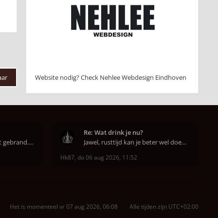
aar
Website nodig? Check Nehlee Webdesign Eindhoven
Re: Wat drink je nu?
Super dat je zo goed hebt gebrand. Gefeliciteerd!
Jawel, rusttijd kan je beter wel doen anders smaa
Hk87
,
do 06 aug 2026, 11:52
Het is momenteel vr 07 aug 2026, 06:08
Alle tijden zijn
UTC+02:00