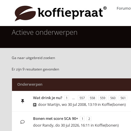
Forumov
Actieve onderwerpen
Ga naar uitgebreid zoeken
Er zijn 9 resultaten gevonden
Onderwerpen
Wat drink je nu?
1
…
557
558
559
560
561
door
Martijn
,
wo 30 jul 2008, 13:19
in
Koffie(bonen)
Bonen met score SCA 90+
1
2
door
Randy
,
do 30 jul 2026, 16:11
in
Koffie(bonen)