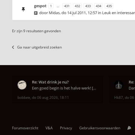
gespot
1
…
431
432
433
434
435
door
Midas
,
do 14 jul 2011, 12:57
in
Leuk en interessa
Er zijn 9 resultaten gevonden
Ga naar uitgebreid zoeken
Re: Wat drink je nu?
Re:
Een goed begin is het halve werk! [emoji6]
bobbee
,
do 06 aug 2026, 18:11
Hk87
,
do 06
Forumoverzicht
V&A
Privacy
Gebruikersvoorwaarden