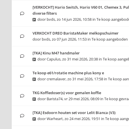
[VERKOCHT] Hario Switch, Hario V60 01, Chemex 3, Pul
diverse filters
door
bvds
,
zo 14 jun 2026, 10:58
in
Te koop aangebod
VERKOCHT DREO BaristaMaker melkopschuimer
door
bvds
,
zo 07 jun 2026, 11:53
in
Te koop aangeboden
[TKA] Kinu M47 handmaler
door
Capulus
,
zo 31 mei 2026, 20:38
in
Te koop aange
Te koop e61/rotatie machine plus kony e
door
cremalaver
,
zo 31 mei 2026, 17:58
in
Te koop aa
TKG Koffiedoser(s) voor gemalen koffie
door
Barista74
,
vr 29 mei 2026, 08:09
in
Te koop gevr
[TKA] Esdoorn houten set voor Lelit Bianca (V3)
door
Warheart
,
zo 24 mei 2026, 19:51
in
Te koop aan