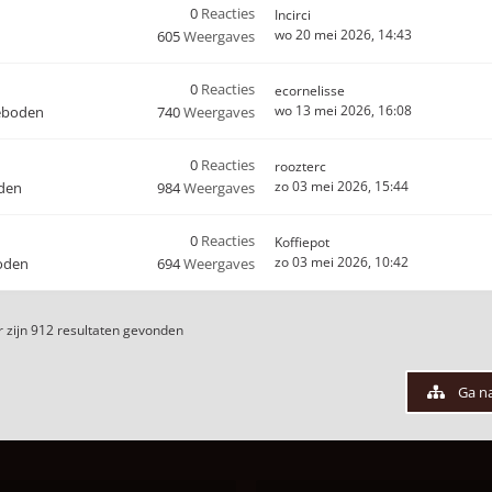
0
Reacties
Incirci
wo 20 mei 2026, 14:43
605
Weergaves
0
Reacties
ecornelisse
wo 13 mei 2026, 16:08
eboden
740
Weergaves
0
Reacties
roozterc
zo 03 mei 2026, 15:44
den
984
Weergaves
0
Reacties
Koffiepot
zo 03 mei 2026, 10:42
oden
694
Weergaves
 zijn 912 resultaten gevonden
Ga n