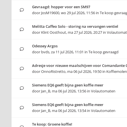
Gevraagd: hopper voor een SM97
door
JosM19600
,
wo 29 jul 2026, 11:56
in
Te koop gevraa
Melitta Caffeo Solo - storing na vervangen ventiel
door
Klint Oosthout
,
ma 27 jul 2026, 20:27
in
Volautoma
Odessey Argos
door
bvds
,
za 11 jul 2026, 11:01
in
Te koop gevraagd
Adresje voor nieuwe maalschijven voor Comandante 
door
OnnoRistretto
,
ma 06 jul 2026, 19:50
in
Koffiemolen
Siemens EQ6 geeft bijna geen koffie meer
door
Jan_B
,
ma 06 jul 2026, 13:56
in
Volautomaten
Siemens EQ6 geeft bijna geen koffie meer
door
Jan_B
,
ma 06 jul 2026, 13:54
in
Volautomaten
Te koop: Groene koffie!