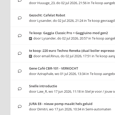
door
Huuuge_23
,
do 02 jul 2026, 21:56
in
Te koop aange
Gezocht: Cafelat Robot
door
Lysander
,
do 02 jul 2026, 21:24
in
Te koop gevraagd
Te koop: Gaggia Classic Pro + Gaggiuino mod gen2
door
Lysander
,
do 02 jul 2026, 20:57
in
Te koop aang
te koop :220 euro Techno Reneka (dual boiler espress
door
email.Rinus
,
do 02 jul 2026, 17:51
in
Te koop aan
Gene Café CBR-101 - VERKOCHT
door
Aziraphale
,
wo 01 jul 2026, 13:34
in
Te koop aangeb
Snelle introductie
door
Law_R
,
wo 17 jun 2026, 11:18
in
Stel je voor / jouw 
JURA E8 - nieuw pomp maakt hels geluid
door
Dimitri
,
wo 17 jun 2026, 10:34
in
Semi-automaten