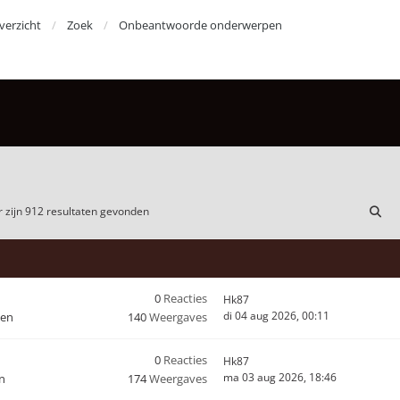
erzicht
Zoek
Onbeantwoorde onderwerpen
 zijn 912 resultaten gevonden
0
Reacties
Hk87
di 04 aug 2026, 00:11
den
140
Weergaves
0
Reacties
Hk87
ma 03 aug 2026, 18:46
n
174
Weergaves