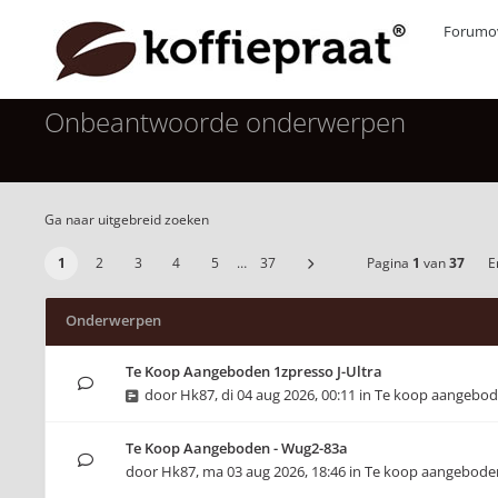
Forumov
Onbeantwoorde onderwerpen
Ga naar uitgebreid zoeken
1
2
3
4
5
…
37
Pagina
1
van
37
Er
Onderwerpen
Te Koop Aangeboden 1zpresso J-Ultra
door
Hk87
,
di 04 aug 2026, 00:11
in
Te koop aangebo
Te Koop Aangeboden - Wug2-83a
door
Hk87
,
ma 03 aug 2026, 18:46
in
Te koop aangebode