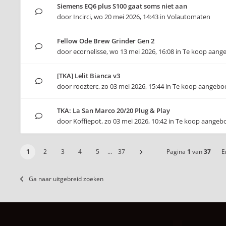
Siemens EQ6 plus S100 gaat soms niet aan
door
Incirci
,
wo 20 mei 2026, 14:43
in
Volautomaten
Fellow Ode Brew Grinder Gen 2
door
ecornelisse
,
wo 13 mei 2026, 16:08
in
Te koop aang
[TKA] Lelit Bianca v3
door
roozterc
,
zo 03 mei 2026, 15:44
in
Te koop aangebo
TKA: La San Marco 20/20 Plug & Play
door
Koffiepot
,
zo 03 mei 2026, 10:42
in
Te koop aangeb
1
2
3
4
5
…
37
Pagina
1
van
37
Er
Ga naar uitgebreid zoeken