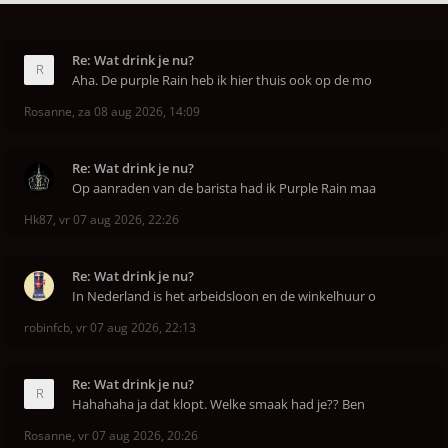
Re: Wat drink je nu?
Aha. De purple Rain heb ik hier thuis ook op de mo
Rosanne
,
za 08 aug 2026, 14:09
Re: Wat drink je nu?
Op aanraden van de barista had ik Purple Rain maa
Hk87
,
vr 07 aug 2026, 22:26
Re: Wat drink je nu?
In Nederland is het arbeidsloon en de winkelhuur o
robinfcb
,
vr 07 aug 2026, 22:13
Re: Wat drink je nu?
Hahahaha ja dat klopt. Welke smaak had je?? Ben
Rosanne
,
vr 07 aug 2026, 20:26