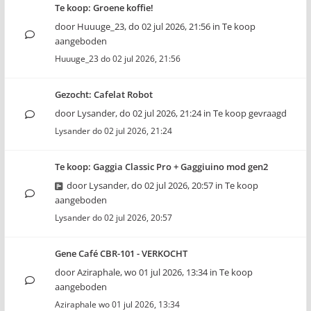
Te koop: Groene koffie!
door
Huuuge_23
,
do 02 jul 2026, 21:56
in
Te koop
aangeboden
Huuuge_23
do 02 jul 2026, 21:56
Gezocht: Cafelat Robot
door
Lysander
,
do 02 jul 2026, 21:24
in
Te koop gevraagd
Lysander
do 02 jul 2026, 21:24
Te koop: Gaggia Classic Pro + Gaggiuino mod gen2
door
Lysander
,
do 02 jul 2026, 20:57
in
Te koop
aangeboden
Lysander
do 02 jul 2026, 20:57
Gene Café CBR-101 - VERKOCHT
door
Aziraphale
,
wo 01 jul 2026, 13:34
in
Te koop
aangeboden
Aziraphale
wo 01 jul 2026, 13:34