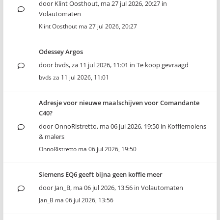
door
Klint Oosthout
,
ma 27 jul 2026, 20:27
in
Volautomaten
Klint Oosthout
ma 27 jul 2026, 20:27
Odessey Argos
door
bvds
,
za 11 jul 2026, 11:01
in
Te koop gevraagd
bvds
za 11 jul 2026, 11:01
Adresje voor nieuwe maalschijven voor Comandante
C40?
door
OnnoRistretto
,
ma 06 jul 2026, 19:50
in
Koffiemolens
& malers
OnnoRistretto
ma 06 jul 2026, 19:50
Siemens EQ6 geeft bijna geen koffie meer
door
Jan_B
,
ma 06 jul 2026, 13:56
in
Volautomaten
Jan_B
ma 06 jul 2026, 13:56