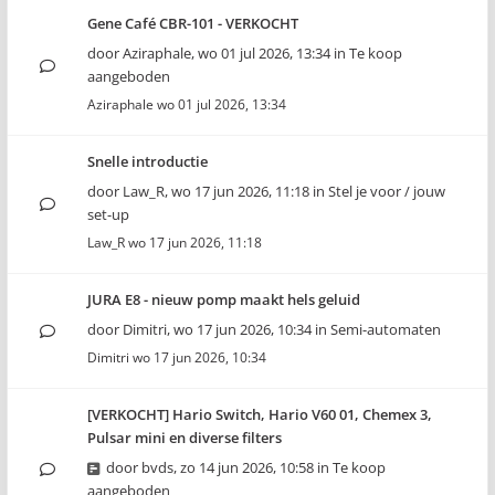
Gene Café CBR-101 - VERKOCHT
door
Aziraphale
,
wo 01 jul 2026, 13:34
in
Te koop
aangeboden
Aziraphale
wo 01 jul 2026, 13:34
Snelle introductie
door
Law_R
,
wo 17 jun 2026, 11:18
in
Stel je voor / jouw
set-up
Law_R
wo 17 jun 2026, 11:18
JURA E8 - nieuw pomp maakt hels geluid
door
Dimitri
,
wo 17 jun 2026, 10:34
in
Semi-automaten
Dimitri
wo 17 jun 2026, 10:34
[VERKOCHT] Hario Switch, Hario V60 01, Chemex 3,
Pulsar mini en diverse filters
door
bvds
,
zo 14 jun 2026, 10:58
in
Te koop
aangeboden