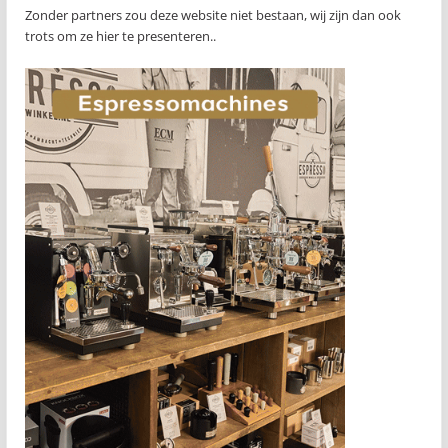
Zonder partners zou deze website niet bestaan, wij zijn dan ook
trots om ze hier te presenteren..