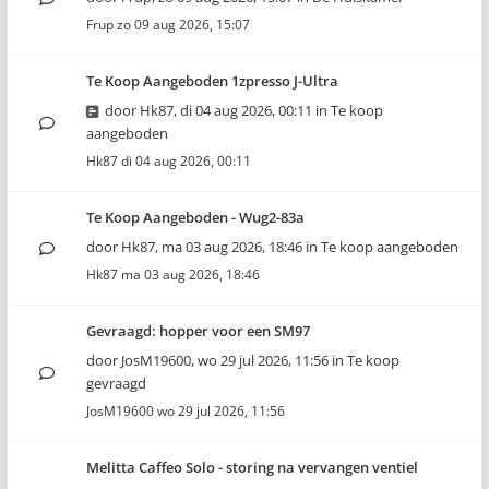
Frup
zo 09 aug 2026, 15:07
Te Koop Aangeboden 1zpresso J-Ultra
door
Hk87
,
di 04 aug 2026, 00:11
in
Te koop
aangeboden
Hk87
di 04 aug 2026, 00:11
Te Koop Aangeboden - Wug2-83a
door
Hk87
,
ma 03 aug 2026, 18:46
in
Te koop aangeboden
Hk87
ma 03 aug 2026, 18:46
Gevraagd: hopper voor een SM97
door
JosM19600
,
wo 29 jul 2026, 11:56
in
Te koop
gevraagd
JosM19600
wo 29 jul 2026, 11:56
Melitta Caffeo Solo - storing na vervangen ventiel