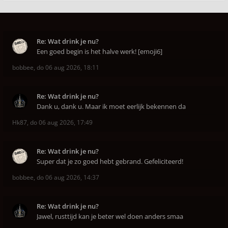
Re: Wat drink je nu?
Een goed begin is het halve werk! [emoji6]
bobbee
,
do 06 aug 2026, 18:11
Re: Wat drink je nu?
Dank u, dank u. Maar ik moet eerlijk bekennen da
Hk87
,
do 06 aug 2026, 17:49
Re: Wat drink je nu?
Super dat je zo goed hebt gebrand. Gefeliciteerd!
bobbee
,
do 06 aug 2026, 14:37
Re: Wat drink je nu?
Jawel, rusttijd kan je beter wel doen anders smaa