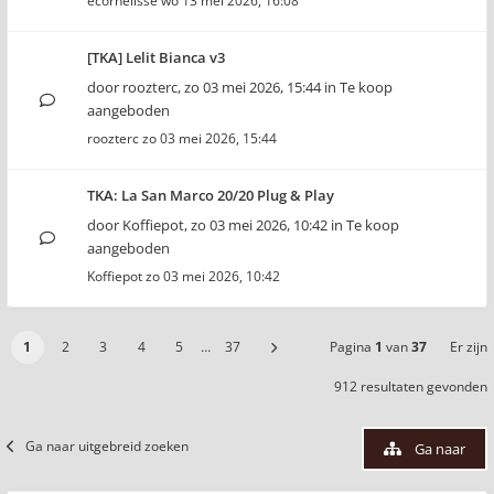
ecornelisse
wo 13 mei 2026, 16:08
[TKA] Lelit Bianca v3
door
roozterc
,
zo 03 mei 2026, 15:44
in
Te koop
aangeboden
roozterc
zo 03 mei 2026, 15:44
TKA: La San Marco 20/20 Plug & Play
door
Koffiepot
,
zo 03 mei 2026, 10:42
in
Te koop
aangeboden
Koffiepot
zo 03 mei 2026, 10:42
1
2
3
4
5
…
37
Pagina
1
van
37
Er zijn
912 resultaten gevonden
Ga naar uitgebreid zoeken
Ga naar