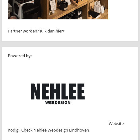
Partner worden?
Klik dan hier>
Powered by:
Website
nodig? Check Nehlee Webdesign Eindhoven