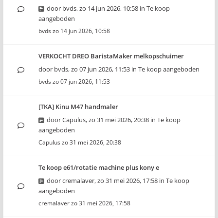
door
bvds
,
zo 14 jun 2026, 10:58
in
Te koop
aangeboden
bvds
zo 14 jun 2026, 10:58
VERKOCHT DREO BaristaMaker melkopschuimer
door
bvds
,
zo 07 jun 2026, 11:53
in
Te koop aangeboden
bvds
zo 07 jun 2026, 11:53
[TKA] Kinu M47 handmaler
door
Capulus
,
zo 31 mei 2026, 20:38
in
Te koop
aangeboden
Capulus
zo 31 mei 2026, 20:38
Te koop e61/rotatie machine plus kony e
door
cremalaver
,
zo 31 mei 2026, 17:58
in
Te koop
aangeboden
cremalaver
zo 31 mei 2026, 17:58