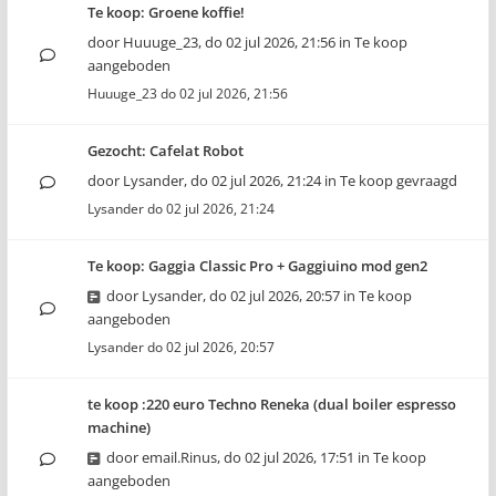
Te koop: Groene koffie!
door
Huuuge_23
,
do 02 jul 2026, 21:56
in
Te koop
aangeboden
Huuuge_23
do 02 jul 2026, 21:56
Gezocht: Cafelat Robot
door
Lysander
,
do 02 jul 2026, 21:24
in
Te koop gevraagd
Lysander
do 02 jul 2026, 21:24
Te koop: Gaggia Classic Pro + Gaggiuino mod gen2
door
Lysander
,
do 02 jul 2026, 20:57
in
Te koop
aangeboden
Lysander
do 02 jul 2026, 20:57
te koop :220 euro Techno Reneka (dual boiler espresso
machine)
door
email.Rinus
,
do 02 jul 2026, 17:51
in
Te koop
aangeboden