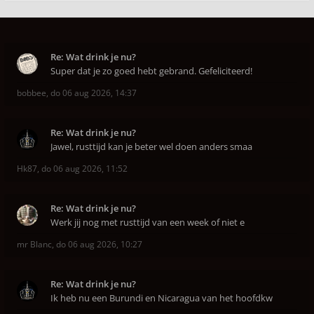
Re: Wat drink je nu?
Super dat je zo goed hebt gebrand. Gefeliciteerd!
bobbee
,
do 06 aug 2026, 14:37
Re: Wat drink je nu?
Jawel, rusttijd kan je beter wel doen anders smaa
Hk87
,
do 06 aug 2026, 11:52
Re: Wat drink je nu?
Werk jij nog met rusttijd van een week of niet e
mr Blanc
,
do 06 aug 2026, 10:27
Re: Wat drink je nu?
Ik heb nu een Burundi en Nicaragua van het hoofdkw