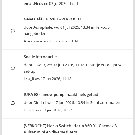
email.Rinus
do 02 jul 2026, 17:51
Gene Café CBR-101 - VERKOCHT
door
Aziraphale
,
wo 01 jul 2026, 13:34
in
Te koop
aangeboden
Aziraphale
wo 01 jul 2026, 13:34
Snelle introductie
door
Law_R
,
wo 17 jun 2026, 11:18
in
Stel je voor / jouw
set-up
Law_R
wo 17 jun 2026, 11:18
JURA E8 - nieuw pomp maakt hels geluid
door
Dimitri
,
wo 17 jun 2026, 10:34
in
Semi-automaten
Dimitri
wo 17 jun 2026, 10:34
[VERKOCHT] Hario Switch, Hario V60 01, Chemex 3,
Pulsar mini en diverse filters