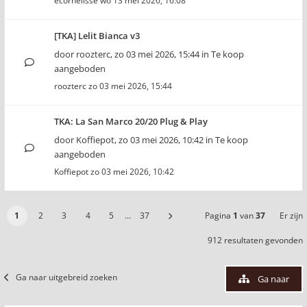
ecornelisse
wo 13 mei 2026, 16:08
[TKA] Lelit Bianca v3
door
roozterc
,
zo 03 mei 2026, 15:44
in
Te koop
aangeboden
roozterc
zo 03 mei 2026, 15:44
TKA: La San Marco 20/20 Plug & Play
door
Koffiepot
,
zo 03 mei 2026, 10:42
in
Te koop
aangeboden
Koffiepot
zo 03 mei 2026, 10:42
1
2
3
4
5
…
37
Pagina
1
van
37
Er zijn
912 resultaten gevonden
Ga naar uitgebreid zoeken
Ga naar