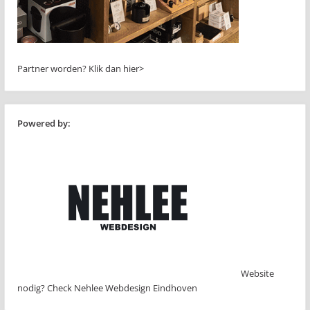
Partner worden?
Klik dan hier>
Powered by:
Website
nodig? Check Nehlee Webdesign Eindhoven