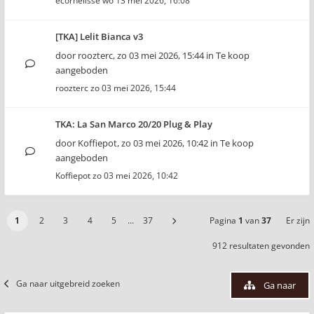
ecornelisse
wo 13 mei 2026, 16:08
[TKA] Lelit Bianca v3
door
roozterc
,
zo 03 mei 2026, 15:44
in
Te koop
aangeboden
roozterc
zo 03 mei 2026, 15:44
TKA: La San Marco 20/20 Plug & Play
door
Koffiepot
,
zo 03 mei 2026, 10:42
in
Te koop
aangeboden
Koffiepot
zo 03 mei 2026, 10:42
1
2
3
4
5
…
37
Pagina
1
van
37
Er zijn
912 resultaten gevonden
Ga naar uitgebreid zoeken
Ga naar