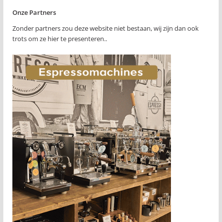
Onze Partners
Zonder partners zou deze website niet bestaan, wij zijn dan ook
trots om ze hier te presenteren..