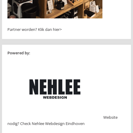
Partner worden?
Klik dan hier>
Powered by:
Website
nodig? Check Nehlee Webdesign Eindhoven