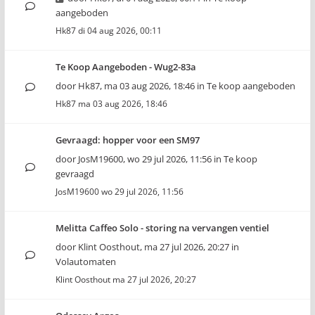
aangeboden
Hk87
di 04 aug 2026, 00:11
Te Koop Aangeboden - Wug2-83a
door
Hk87
,
ma 03 aug 2026, 18:46
in
Te koop aangeboden
Hk87
ma 03 aug 2026, 18:46
Gevraagd: hopper voor een SM97
door
JosM19600
,
wo 29 jul 2026, 11:56
in
Te koop
gevraagd
JosM19600
wo 29 jul 2026, 11:56
Melitta Caffeo Solo - storing na vervangen ventiel
door
Klint Oosthout
,
ma 27 jul 2026, 20:27
in
Volautomaten
Klint Oosthout
ma 27 jul 2026, 20:27