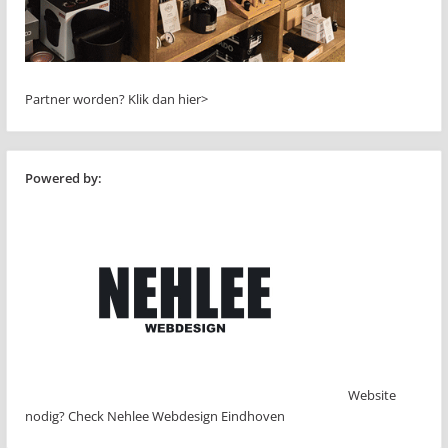
Partner worden?
Klik dan hier>
Powered by:
Website
nodig? Check Nehlee Webdesign Eindhoven