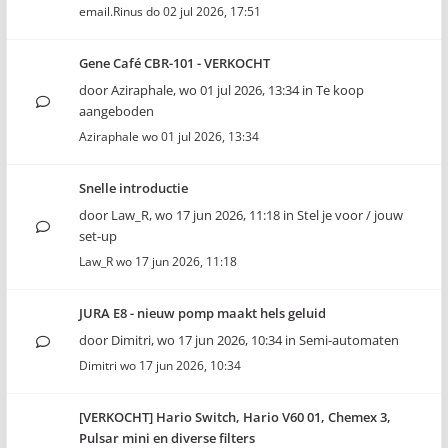
email.Rinus
do 02 jul 2026, 17:51
Gene Café CBR-101 - VERKOCHT
door
Aziraphale
,
wo 01 jul 2026, 13:34
in
Te koop
aangeboden
Aziraphale
wo 01 jul 2026, 13:34
Snelle introductie
door
Law_R
,
wo 17 jun 2026, 11:18
in
Stel je voor / jouw
set-up
Law_R
wo 17 jun 2026, 11:18
JURA E8 - nieuw pomp maakt hels geluid
door
Dimitri
,
wo 17 jun 2026, 10:34
in
Semi-automaten
Dimitri
wo 17 jun 2026, 10:34
[VERKOCHT] Hario Switch, Hario V60 01, Chemex 3,
Pulsar mini en diverse filters