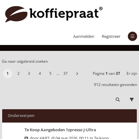
Onbeantwoorde onderwerpen
Aanmelden
Registreer
Ga naar uitgebreid zoeken
1
2
3
4
5
…
37
Pagina
1
van
37
Er zijn
912 resultaten gevonden
Onderwerpen
Te Koop Aangeboden 1zpresso J-Ultra
door
Hk87
,
di 04 aug 2026, 00:11
in
Te koop