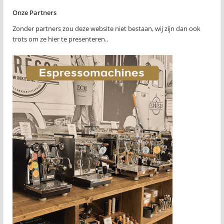
Onze Partners
Zonder partners zou deze website niet bestaan, wij zijn dan ook
trots om ze hier te presenteren..