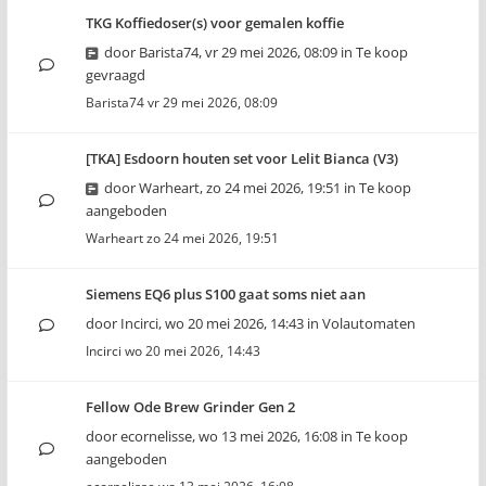
TKG Koffiedoser(s) voor gemalen koffie
door
Barista74
,
vr 29 mei 2026, 08:09
in
Te koop
gevraagd
Barista74
vr 29 mei 2026, 08:09
[TKA] Esdoorn houten set voor Lelit Bianca (V3)
door
Warheart
,
zo 24 mei 2026, 19:51
in
Te koop
aangeboden
Warheart
zo 24 mei 2026, 19:51
Siemens EQ6 plus S100 gaat soms niet aan
door
Incirci
,
wo 20 mei 2026, 14:43
in
Volautomaten
Incirci
wo 20 mei 2026, 14:43
Fellow Ode Brew Grinder Gen 2
door
ecornelisse
,
wo 13 mei 2026, 16:08
in
Te koop
aangeboden