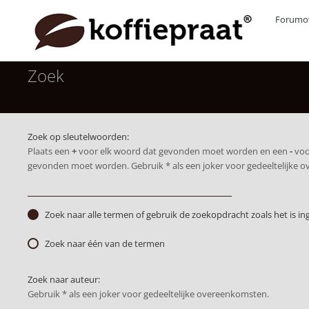
Forumov
Zoek
Zoek op sleutelwoorden:
Plaats een
+
voor elk woord dat gevonden moet worden en een
-
voo
gevonden moet worden. Gebruik * als een joker voor gedeeltelijke 
Zoek naar alle termen of gebruik de zoekopdracht zoals het is in
Zoek naar één van de termen
Zoek naar auteur:
Gebruik * als een joker voor gedeeltelijke overeenkomsten.