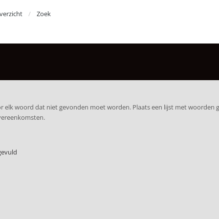
erzicht
Zoek
r elk woord dat niet gevonden moet worden. Plaats een lijst met woorden
overeenkomsten.
gevuld