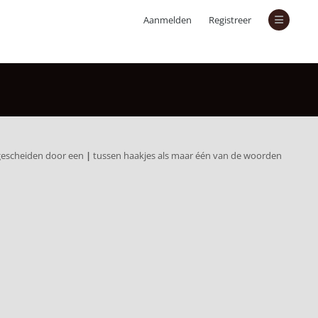
Aanmelden
Registreer
 gescheiden door een
|
tussen haakjes als maar één van de woorden