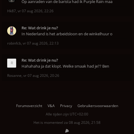
Op aanraden van de barista had ik Purple Rain maa
Hk87
,
vr 07 aug 2026, 22:26
Re: Wat drink je nu?
In Nederland is het arbeidsloon en de winkelhuur o
robinfcb
,
vr 07 aug 2026, 22:13
Re: Wat drink je nu?
Hahahaha ja dat klopt. Welke smaak had je?? Ben
Rosanne
,
vr 07 aug 2026, 20:26
Forumoverzicht
V&A
Privacy
Gebruikersvoorwaarden
Alle tijden zijn
UTC+02:00
Het is momenteel za 08 aug 2026, 21:58