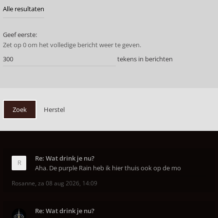
Geef eerste:
Zet op 0 om het volledige bericht weer te geven.
tekens in berichten
Re: Wat drink je nu?
Aha. De purple Rain heb ik hier thuis ook op de mo
Rosanne
,
za 08 aug 2026, 14:09
Re: Wat drink je nu?