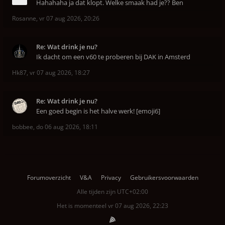
Hahahaha ja dat klopt. Welke smaak had je?? Ben
Rosanne
,
vr 07 aug 2026, 20:26
Re: Wat drink je nu?
Ik dacht om een v60 te proberen bij DAK in Amsterd
Hk87
,
vr 07 aug 2026, 18:27
Re: Wat drink je nu?
Een goed begin is het halve werk! [emoji6]
bobbee
,
do 06 aug 2026, 18:11
Forumoverzicht
V&A
Privacy
Gebruikersvoorwaarden
Alle tijden zijn
UTC+02:00
Het is momenteel vr 07 aug 2026, 22:23