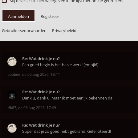
Mij deze sessie niet weergeven in de lijst met online gebruikers
Aanmelden
Registreer
Gebruikersvoorwaarden
Privacybeleid
Re: Wat drink je nu?
Een goed begin is het halve werk! [emoji6]
bobbee
,
do 06 aug 2026, 18:11
Re: Wat drink je nu?
Dank u, dank u. Maar ik moet eerlijk bekennen da
Hk87
,
do 06 aug 2026, 17:49
Re: Wat drink je nu?
Super dat je zo goed hebt gebrand. Gefeliciteerd!