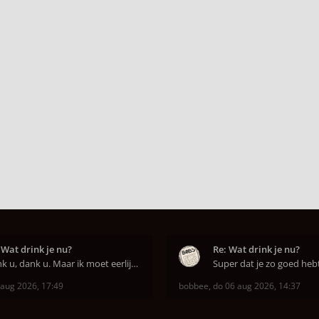
 Wat drink je nu?
Re: Wat drink je nu?
Dank u, dank u. Maar ik moet eerlijk bekennen da
 aug 2026, 17:49
bobbee
,
do 06 aug 2026, 14:37