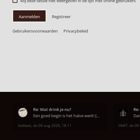
Mij deze sessie niet weergeven in de lijst met online gebruikers
Aanmelden
Registreer
Gebruikersvoorwaarden
Privacybeleid
Re: Wat drink je nu?
Re:
Een goed begin is het halve werk! [emoji6]
bobbee
,
do 06 aug 2026, 18:11
Hk87
,
do 06