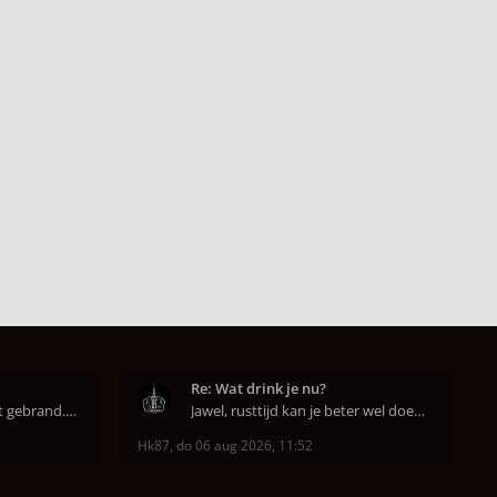
Re: Wat drink je nu?
Super dat je zo goed hebt gebrand. Gefeliciteerd!
Jawel, rusttijd kan je beter wel doen anders smaa
Hk87
,
do 06 aug 2026, 11:52