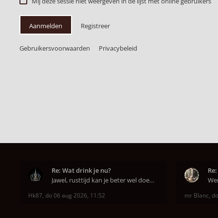
Mij deze sessie niet weergeven in de lijst met online gebruikers
Aanmelden
Registreer
Gebruikersvoorwaarden
Privacybeleid
Re: Wat drink je nu?
Re:
Jawel, rusttijd kan je beter wel doen anders smaa
Hk87
,
do 06 aug 2026, 11:52
mr Blanc
,
do