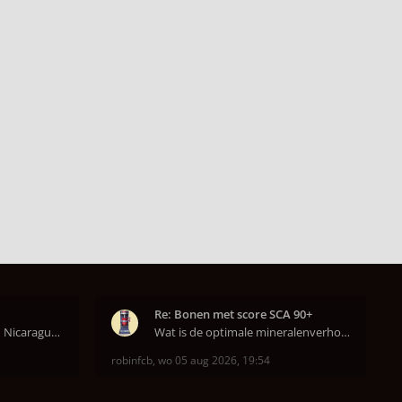
Re: Bonen met score SCA 90+
Ik heb nu een Burundi en Nicaragua van het hoofdkw
Wat is de optimale mineralenverhouding volgens j
robinfcb
,
wo 05 aug 2026, 19:54