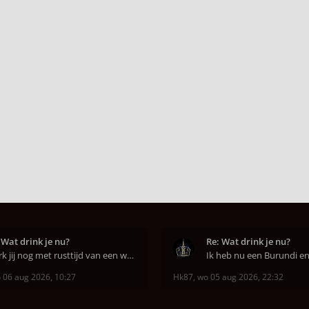
 Wat drink je nu?
Re: Wat drink je nu?
Werk jij nog met rusttijd van een week of niet e
 06 aug 2026, 10:27
Hk87
,
wo 05 aug 2026, 22:32