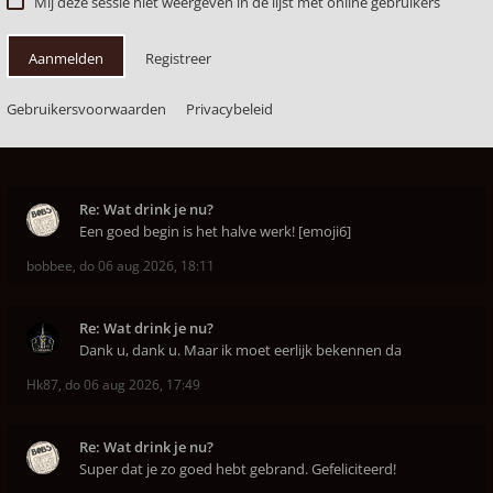
Mij deze sessie niet weergeven in de lijst met online gebruikers
Aanmelden
Registreer
Gebruikersvoorwaarden
Privacybeleid
Re: Wat drink je nu?
Een goed begin is het halve werk! [emoji6]
bobbee
,
do 06 aug 2026, 18:11
Re: Wat drink je nu?
Dank u, dank u. Maar ik moet eerlijk bekennen da
Hk87
,
do 06 aug 2026, 17:49
Re: Wat drink je nu?
Super dat je zo goed hebt gebrand. Gefeliciteerd!