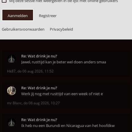
Mij deze sessie niet weergeven in de lijst met online gebruikers
Aanmelden
Registreer
Gebruikersvoorwaarden
Privacybeleid
Re: Wat drink je nu?
Jawel, rusttijd kan je beter wel doen anders smaa
Hk87
,
do 06 aug 2026, 11:52
Re: Wat drink je nu?
Werk jij nog met rusttijd van een week of niet e
mr Blanc
,
do 06 aug 2026, 10:27
Re: Wat drink je nu?
Ik heb nu een Burundi en Nicaragua van het hoofdkw