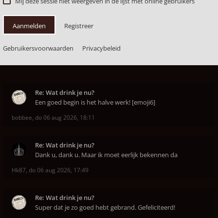
Mij deze sessie niet weergeven in de lijst met online gebruikers
Aanmelden
Registreer
Gebruikersvoorwaarden
Privacybeleid
Re: Wat drink je nu?
Een goed begin is het halve werk! [emoji6]
bobbee
,
do 06 aug 2026, 18:11
Re: Wat drink je nu?
Dank u, dank u. Maar ik moet eerlijk bekennen da
Hk87
,
do 06 aug 2026, 17:49
Re: Wat drink je nu?
Super dat je zo goed hebt gebrand. Gefeliciteerd!