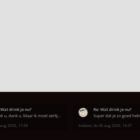
 Wat drink je nu?
Re: Wat drink je nu?
Dank u, dank u. Maar ik moet eerlijk bekennen da
 aug 2026, 17:49
bobbee
,
do 06 aug 2026, 14:37