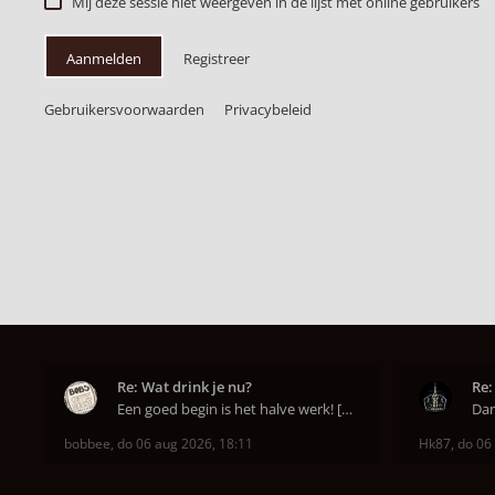
Mij deze sessie niet weergeven in de lijst met online gebruikers
Aanmelden
Registreer
Gebruikersvoorwaarden
Privacybeleid
Re: Wat drink je nu?
Re:
Een goed begin is het halve werk! [emoji6]
bobbee
,
do 06 aug 2026, 18:11
Hk87
,
do 06