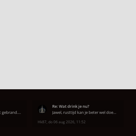
Re: Wat drink je nu?
Super dat je zo goed hebt gebrand. Gefeliciteerd!
Jawel, rusttijd kan je beter wel doen anders smaa
Hk87
,
do 06 aug 2026, 11:52