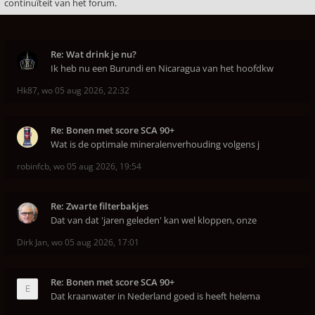
continuïteit van het forum.
Re: Wat drink je nu?
Ik heb nu een Burundi en Nicaragua van het hoofdkw
Hk87
,
wo 05 aug 2026, 22:32
Re: Bonen met score SCA 90+
Wat is de optimale mineralenverhouding volgens j
robinfcb
,
wo 05 aug 2026, 19:54
Re: Zwarte filterbakjes
Dat van dat 'jaren geleden' kan wel kloppen, onze
Dirk Jan
,
wo 05 aug 2026, 17:01
Re: Bonen met score SCA 90+
Dat kraanwater in Nederland goed is heeft helema