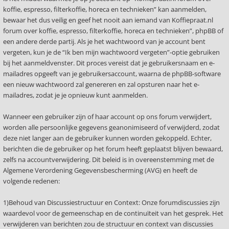
koffie, espresso, filterkoffie, horeca en technieken” kan aanmelden,
bewaar het dus veilig en geef het nooit aan iemand van Koffiepraat.nl
forum over koffie, espresso, filterkoffie, horeca en technieken”, phpBB of
een andere derde partij. Als je het wachtwoord van je account bent
vergeten, kun je de “Ik ben mijn wachtwoord vergeten”-optie gebruiken
bij het aanmeldvenster. Dit proces vereist dat je gebruikersnaam en e-
mailadres opgeeft van je gebruikersaccount, waarna de phpBB-software
een nieuw wachtwoord zal genereren en zal opsturen naar het e-
mailadres, zodat je je opnieuw kunt aanmelden.
Wanneer een gebruiker zijn of haar account op ons forum verwijdert,
worden alle persoonlijke gegevens geanonimiseerd of verwijderd, zodat
deze niet langer aan de gebruiker kunnen worden gekoppeld. Echter,
berichten die de gebruiker op het forum heeft geplaatst blijven bewaard,
zelfs na accountverwijdering. Dit beleid is in overeenstemming met de
Algemene Verordening Gegevensbescherming (AVG) en heeft de
volgende redenen:
1)Behoud van Discussiestructuur en Context: Onze forumdiscussies zijn
waardevol voor de gemeenschap en de continuïteit van het gesprek. Het
verwijderen van berichten zou de structuur en context van discussies