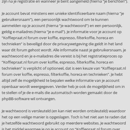
zijn na je registratie en wanneer je bent aangemeld (hierna “je berichten”).
Je account bevat minstens een unieke identificeerbare naam (hierna “je
gebruikersnaam”), een persoonlijk wachtwoord om te kunnen
aanmelden op je account (hierna “je wachtwoord”) en een persoonlijk,
geldig e-mailadres (hierna “je e-mail”). Je informatie voor je account op
“Koffiepraat.nl forum over koffie, espresso, filterkoffie, horeca en
technieken” is beveiligd door de privacywetgeving die geldt in het land
waar dit forum gehost wordt. Alle informatie naast je gebruikersnaam, je
wachtwoord en je e-mailadres die vereist is bij het registratieproces op
“Koffiepraat.nl forum over koffie, espresso, filterkoffie, horeca en
technieken” is verplicht of optioneel, dat is een keuze van “Koffiepraat.nl
forum over koffie, espresso, filterkoffie, horeca en technieken”. Je hebt
altijd zelf de mogelijkheid te bepalen welke informatie van je account
openbaar wordt weergegeven. Verder heb je ook de mogelijkheid om in
te stellen of je de e-mails die automatisch worden gemaakt door de
phpBB-software wil ontvangen.
Je wachtwoord is versleuteld (en kan niet worden ontsleuteld) waardoor
het op een veilige manier is opgeslagen. Toch is het niet aan te raden dat
je hetzelfde wachtwoord gebruikt op meerdere websites. Je wachtwoord
is het middel waarmee je op je account op “Koffiepraat.nl forum over