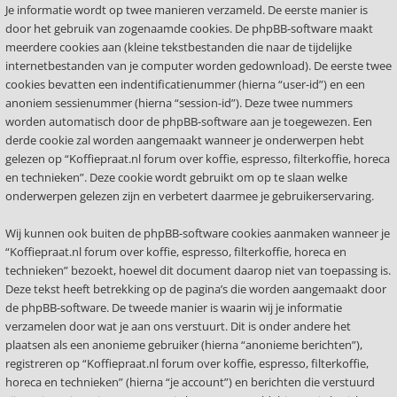
Je informatie wordt op twee manieren verzameld. De eerste manier is
door het gebruik van zogenaamde cookies. De phpBB-software maakt
meerdere cookies aan (kleine tekstbestanden die naar de tijdelijke
internetbestanden van je computer worden gedownload). De eerste twee
cookies bevatten een indentificatienummer (hierna “user-id”) en een
anoniem sessienummer (hierna “session-id”). Deze twee nummers
worden automatisch door de phpBB-software aan je toegewezen. Een
derde cookie zal worden aangemaakt wanneer je onderwerpen hebt
gelezen op “Koffiepraat.nl forum over koffie, espresso, filterkoffie, horeca
en technieken”. Deze cookie wordt gebruikt om op te slaan welke
onderwerpen gelezen zijn en verbetert daarmee je gebruikerservaring.
Wij kunnen ook buiten de phpBB-software cookies aanmaken wanneer je
“Koffiepraat.nl forum over koffie, espresso, filterkoffie, horeca en
technieken” bezoekt, hoewel dit document daarop niet van toepassing is.
Deze tekst heeft betrekking op de pagina’s die worden aangemaakt door
de phpBB-software. De tweede manier is waarin wij je informatie
verzamelen door wat je aan ons verstuurt. Dit is onder andere het
plaatsen als een anonieme gebruiker (hierna “anonieme berichten”),
registreren op “Koffiepraat.nl forum over koffie, espresso, filterkoffie,
horeca en technieken” (hierna “je account”) en berichten die verstuurd