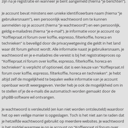
zijn na je registratie en wanneer je bent aangemeld (hierna “je berichten”).
Je account bevat minstens een unieke identificeerbare naam (hierna “je
gebruikersnaam”), een persoonlijk wachtwoord om te kunnen
aanmelden op je account (hierna “je wachtwoord”) en een persoonlijk,
geldig e-mailadres (hierna “je e-mail”). Je informatie voor je account op
“Koffiepraat.nl forum over koffie, espresso, filterkoffie, horeca en
technieken” is beveiligd door de privacywetgeving die geldt in het land
waar dit forum gehost wordt. Alle informatie naast je gebruikersnaam, je
wachtwoord en je e-mailadres die vereist is bij het registratieproces op
“Koffiepraat.nl forum over koffie, espresso, filterkoffie, horeca en
technieken” is verplicht of optioneel, dat is een keuze van “Koffiepraat.nl
forum over koffie, espresso, filterkoffie, horeca en technieken”. Je hebt
altijd zelf de mogelijkheid te bepalen welke informatie van je account
openbaar wordt weergegeven. Verder heb je ook de mogelijkheid om in
te stellen of je de e-mails die automatisch worden gemaakt door de
phpBB-software wil ontvangen.
Je wachtwoord is versleuteld (en kan niet worden ontsleuteld) waardoor
het op een veilige manier is opgeslagen. Toch is het niet aan te raden dat
je hetzelfde wachtwoord gebruikt op meerdere websites. Je wachtwoord
is het middel waarmee je op je account op “Koffiepraat.nl forum over