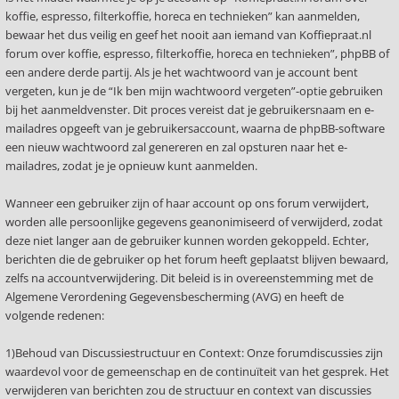
koffie, espresso, filterkoffie, horeca en technieken” kan aanmelden,
bewaar het dus veilig en geef het nooit aan iemand van Koffiepraat.nl
forum over koffie, espresso, filterkoffie, horeca en technieken”, phpBB of
een andere derde partij. Als je het wachtwoord van je account bent
vergeten, kun je de “Ik ben mijn wachtwoord vergeten”-optie gebruiken
bij het aanmeldvenster. Dit proces vereist dat je gebruikersnaam en e-
mailadres opgeeft van je gebruikersaccount, waarna de phpBB-software
een nieuw wachtwoord zal genereren en zal opsturen naar het e-
mailadres, zodat je je opnieuw kunt aanmelden.
Wanneer een gebruiker zijn of haar account op ons forum verwijdert,
worden alle persoonlijke gegevens geanonimiseerd of verwijderd, zodat
deze niet langer aan de gebruiker kunnen worden gekoppeld. Echter,
berichten die de gebruiker op het forum heeft geplaatst blijven bewaard,
zelfs na accountverwijdering. Dit beleid is in overeenstemming met de
Algemene Verordening Gegevensbescherming (AVG) en heeft de
volgende redenen:
1)Behoud van Discussiestructuur en Context: Onze forumdiscussies zijn
waardevol voor de gemeenschap en de continuïteit van het gesprek. Het
verwijderen van berichten zou de structuur en context van discussies