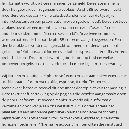
Je informatie wordt op twee manieren verzameld. De eerste manier is
door het gebruik van zogenaamde cookies. De phpBB-software maakt
meerdere cookies aan (kleine tekstbestanden die naar de tijdelijke
internetbestanden van je computer worden gedownload). De eerste twee
cookies bevatten een indentificatienummer (hierna “user-id”) en een
anoniem sessienummer (hierna “session-id”). Deze twee nummers
worden automatisch door de phpBB-software aan je toegewezen. Een
derde cookie zal worden aangemaakt wanneer je onderwerpen hebt
gelezen op “Koffiepraat.nl forum over koffie, espresso, filterkoffie, horeca
en technieken”. Deze cookie wordt gebruikt om op te slaan welke
onderwerpen gelezen zijn en verbetert daarmee je gebruikerservaring.
Wij kunnen ook buiten de phpBB-software cookies aanmaken wanneer je
“Koffiepraat.nl forum over koffie, espresso, filterkoffie, horeca en
technieken” bezoekt, hoewel dit document daarop niet van toepassing is.
Deze tekst heeft betrekking op de pagina’s die worden aangemaakt door
de phpBB-software. De tweede manier is waarin wij je informatie
verzamelen door wat je aan ons verstuurt. Dit is onder andere het
plaatsen als een anonieme gebruiker (hierna “anonieme berichten”),
registreren op “Koffiepraat.nl forum over koffie, espresso, filterkoffie,
horeca en technieken” (hierna “je account”) en berichten die verstuurd