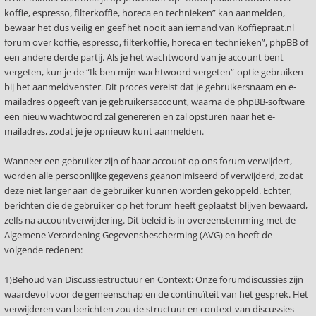
koffie, espresso, filterkoffie, horeca en technieken” kan aanmelden,
bewaar het dus veilig en geef het nooit aan iemand van Koffiepraat.nl
forum over koffie, espresso, filterkoffie, horeca en technieken”, phpBB of
een andere derde partij. Als je het wachtwoord van je account bent
vergeten, kun je de “Ik ben mijn wachtwoord vergeten”-optie gebruiken
bij het aanmeldvenster. Dit proces vereist dat je gebruikersnaam en e-
mailadres opgeeft van je gebruikersaccount, waarna de phpBB-software
een nieuw wachtwoord zal genereren en zal opsturen naar het e-
mailadres, zodat je je opnieuw kunt aanmelden.
Wanneer een gebruiker zijn of haar account op ons forum verwijdert,
worden alle persoonlijke gegevens geanonimiseerd of verwijderd, zodat
deze niet langer aan de gebruiker kunnen worden gekoppeld. Echter,
berichten die de gebruiker op het forum heeft geplaatst blijven bewaard,
zelfs na accountverwijdering. Dit beleid is in overeenstemming met de
Algemene Verordening Gegevensbescherming (AVG) en heeft de
volgende redenen:
1)Behoud van Discussiestructuur en Context: Onze forumdiscussies zijn
waardevol voor de gemeenschap en de continuïteit van het gesprek. Het
verwijderen van berichten zou de structuur en context van discussies