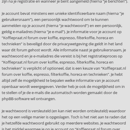
zijn na je registratie en wanneer je bent aangemeld (hierna “je berichten”).
Je account bevat minstens een unieke identificeerbare naam (hierna “je
gebruikersnaam”), een persoonlijk wachtwoord om te kunnen
aanmelden op je account (hierna “je wachtwoord”) en een persoonlijk,
geldig e-mailadres (hierna “je e-mail”). Je informatie voor je account op
“Koffiepraat.nl forum over koffie, espresso, filterkoffie, horeca en
technieken” is beveiligd door de privacywetgeving die geldt in het land
waar dit forum gehost wordt. Alle informatie naast je gebruikersnaam, je
wachtwoord en je e-mailadres die vereist is bij het registratieproces op
“Koffiepraat.nl forum over koffie, espresso, filterkoffie, horeca en
technieken” is verplicht of optioneel, dat is een keuze van “Koffiepraat.nl
forum over koffie, espresso, filterkoffie, horeca en technieken”. Je hebt
altijd zelf de mogelijkheid te bepalen welke informatie van je account
openbaar wordt weergegeven. Verder heb je ook de mogelijkheid om in
te stellen of je de e-mails die automatisch worden gemaakt door de
phpBB-software wil ontvangen.
Je wachtwoord is versleuteld (en kan niet worden ontsleuteld) waardoor
het op een veilige manier is opgeslagen. Toch is het niet aan te raden dat
je hetzelfde wachtwoord gebruikt op meerdere websites. Je wachtwoord
is het middel waarmee je op je account op “Koffiepraat.nl forum over