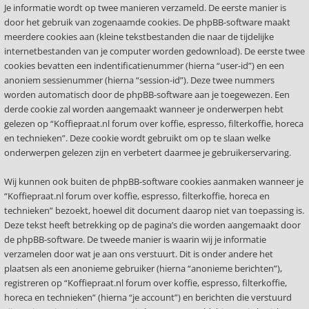
Je informatie wordt op twee manieren verzameld. De eerste manier is
door het gebruik van zogenaamde cookies. De phpBB-software maakt
meerdere cookies aan (kleine tekstbestanden die naar de tijdelijke
internetbestanden van je computer worden gedownload). De eerste twee
cookies bevatten een indentificatienummer (hierna “user-id”) en een
anoniem sessienummer (hierna “session-id”). Deze twee nummers
worden automatisch door de phpBB-software aan je toegewezen. Een
derde cookie zal worden aangemaakt wanneer je onderwerpen hebt
gelezen op “Koffiepraat.nl forum over koffie, espresso, filterkoffie, horeca
en technieken”. Deze cookie wordt gebruikt om op te slaan welke
onderwerpen gelezen zijn en verbetert daarmee je gebruikerservaring.
Wij kunnen ook buiten de phpBB-software cookies aanmaken wanneer je
“Koffiepraat.nl forum over koffie, espresso, filterkoffie, horeca en
technieken” bezoekt, hoewel dit document daarop niet van toepassing is.
Deze tekst heeft betrekking op de pagina’s die worden aangemaakt door
de phpBB-software. De tweede manier is waarin wij je informatie
verzamelen door wat je aan ons verstuurt. Dit is onder andere het
plaatsen als een anonieme gebruiker (hierna “anonieme berichten”),
registreren op “Koffiepraat.nl forum over koffie, espresso, filterkoffie,
horeca en technieken” (hierna “je account”) en berichten die verstuurd