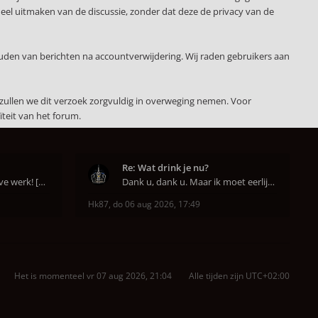
deel uitmaken van de discussie, zonder dat deze de privacy van de
uden van berichten na accountverwijdering. Wij raden gebruikers aan
zullen we dit verzoek zorgvuldig in overweging nemen. Voor
teit van het forum.
Re: Wat drink je nu?
Een goed begin is het halve werk! [emoji6]
Dank u, dank u. Maar ik moet eerlijk bekennen da
Hk87
,
do 06 aug 2026, 17:49
Het is momenteel vr 07 aug 2026, 21:04
Alle tijden zijn
UTC+02:00