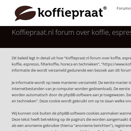
Forumov
Koffiepraat.nl forum over koffie, espres
Dit beleid legt in detail uit hoe “Koffiepraat.nl forum over koffie, es
koffie, espresso, filterkoffie, horeca en technieken”, “https://www.
informatie die wordt verzameld gedurende een bezoek aan dit forum, 
Je informatie wordt op twee manieren verzameld. De eerste manier i
internetbestanden van je computer worden gedownload). De eerste t
worden automatisch door de phpBB-software aan je toegewezen. Een d
en technieken”. Deze cookie wordt gebruikt om op te slaan welke on
Wij kunnen ook buiten de phpBB-software cookies aanmaken wanneer je
Deze tekst heeft betrekking op de pagina’s die worden aangemaakt do
als een anonieme gebruiker (hierna “anonieme berichten”), registreren 