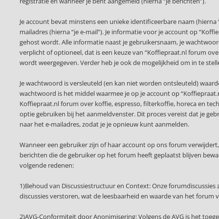
registratie en wanneer je bent aangemeld (hierna “je berichten”).
Je account bevat minstens een unieke identificeerbare naam (hierna
mailadres (hierna “je e-mail”). Je informatie voor je account op “Koffi
gehost wordt. Alle informatie naast je gebruikersnaam, je wachtwoord e
verplicht of optioneel, dat is een keuze van “Koffiepraat.nl forum ove
wordt weergegeven. Verder heb je ook de mogelijkheid om in te stel
Je wachtwoord is versleuteld (en kan niet worden ontsleuteld) waardo
wachtwoord is het middel waarmee je op je account op “Koffiepraat.nl
Koffiepraat.nl forum over koffie, espresso, filterkoffie, horeca en t
optie gebruiken bij het aanmeldvenster. Dit proces vereist dat je 
naar het e-mailadres, zodat je je opnieuw kunt aanmelden.
Wanneer een gebruiker zijn of haar account op ons forum verwijdert
berichten die de gebruiker op het forum heeft geplaatst blijven be
volgende redenen:
1)Behoud van Discussiestructuur en Context: Onze forumdiscussies z
discussies verstoren, wat de leesbaarheid en waarde van het forum 
2)AVG-Conformiteit door Anonimisering: Volgens de AVG is het toege