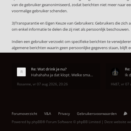
van de gebruiker geanonimiseerd, zodat berichten niet meer naar een 
voormalige gebruiker schenden.
3)Transparantie en Eigen Keuze van Gebruikers: Gebruikers die zich
om enkel informatie te delen die zij niet als persoonlijk beschouwen.
Indien een gebruiker verzoekt om specifieke berichten te verwijder
algemene berichten waarin geen persoonlijke gegevens staan, blijft 
Re: Wat drink je nu?
Re:
Hahahaha ja dat klopt. Welke smaak had je?? Ben
Rosanne
,
vr 07 aug 2026, 20:26
Hk87
,
vr 07 
Forumoverzicht
V&A
Privacy
Gebruikersvoorwaarden
Powered by
phpBB
® Forum Software © phpBB Limited | Deze website 