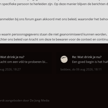
specifieke persoon te herleiden zijn. Op deze manier blijven de berichten 
 aanmelden bij ons forum gaan akkoord met ons beleid, waaronder het beho
en waarin persoonsgegevens staan die niet geanonimiseerd kunnen worden, 
echter ons beleid van kracht om deze te bewaren voor de context en continuï
 Wat drink je nu?
Re: Wat drink je nu?
Ik dacht om een v60 te proberen bij DAK in Amsterd
aug 2026, 18:27
bobbee
,
do 06 aug 2026, 18:11
wordt aangeboden door
De Jong Media