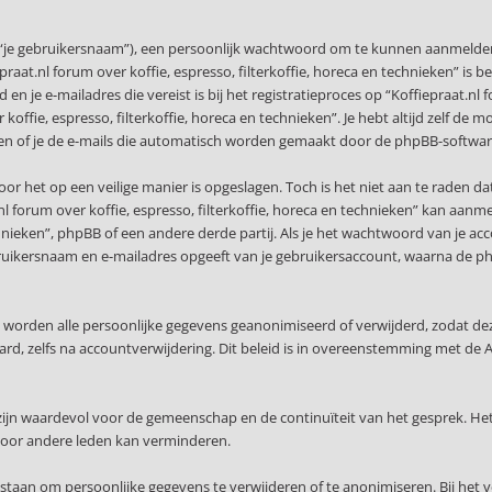
 “je gebruikersnaam”), een persoonlijk wachtwoord om te kunnen aanmelden o
epraat.nl forum over koffie, espresso, filterkoffie, horeca en technieken” is 
n je e-mailadres die vereist is bij het registratieproces op “Koffiepraat.nl f
r koffie, espresso, filterkoffie, horeca en technieken”. Je hebt altijd zelf d
len of je de e-mails die automatisch worden gemaakt door de phpBB-softwar
or het op een veilige manier is opgeslagen. Toch is het niet aan te raden d
 forum over koffie, espresso, filterkoffie, horeca en technieken” kan aanm
echnieken”, phpBB of een andere derde partij. Als je het wachtwoord van je 
gebruikersnaam en e-mailadres opgeeft van je gebruikersaccount, waarna de
, worden alle persoonlijke gegevens geanonimiseerd of verwijderd, zodat de
waard, zelfs na accountverwijdering. Dit beleid is in overeenstemming met
ijn waardevol voor de gemeenschap en de continuïteit van het gesprek. Het
voor andere leden kan verminderen.
staan om persoonlijke gegevens te verwijderen of te anonimiseren. Bij het 