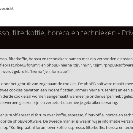
erzicht
so, filterkoffie, horeca en technieken - Pri
presso, filterkoffie, horeca en technieken” samen met zijn verbonden diensten 
koffiepraat.nl:443/forum”) en phpBB (hierna “zij”, “hun”, “zijn”, “phpBB-sof
wordt gebruikt (hierna “je informatie”).
s door het gebruik van zogenaamde cookies. De phpBB-software maakt meerde
wee cookies bevatten een indentificatienummer (hierna “user-id”) en een
erde cookie zal worden aangemaakt wanneer je onderwerpen hebt gelezen op
derwerpen gelezen zijn en verbetert daarmee je gebruikerservaring.
 “Koffiepraat.nl forum over koffie, espresso, filterkoffie, horeca en tech
or de phpBB-software. De tweede manier is waarin wij je informatie verzame
op “Koffiepraat.nl forum over koffie, espresso, filterkoffie, horeca en techn