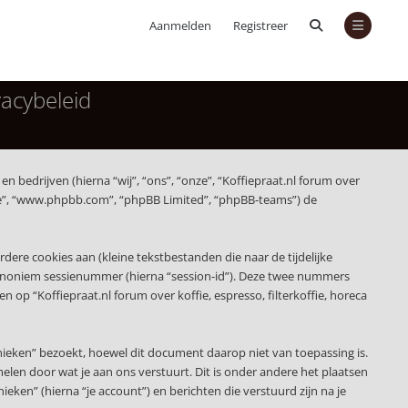
Aanmelden
Registreer
vacybeleid
en bedrijven (hierna “wij”, “ons”, “onze”, “Koffiepraat.nl forum over
tware”, “www.phpbb.com”, “phpBB Limited”, “phpBB-teams”) de
re cookies aan (kleine tekstbestanden die naar de tijdelijke
 anoniem sessienummer (hierna “session-id”). Deze twee nummers
 “Koffiepraat.nl forum over koffie, espresso, filterkoffie, horeca
nieken” bezoekt, hoewel dit document daarop niet van toepassing is.
len door wat je aan ons verstuurt. Dit is onder andere het plaatsen
ieken” (hierna “je account”) en berichten die verstuurd zijn na je