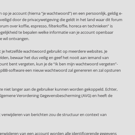
p je account (hierna “je wachtwoord”) en een persoonlijk, geldig e-
beveiligd door de privacywetgeving die geldt in het land waar dit forum
orum over koffie, espresso, filterkoffie, horeca en technieken” is
e mogelijkheid te bepalen welke informatie van je account openbaar
e wil ontvangen.
at je hetzelfde wachtwoord gebruikt op meerdere websites. Je
elden, bewaar het dus veilig en geef het nooit aan iemand van
account bent vergeten, kun je de “Ik ben mijn wachtwoord vergeten”-
 phpBB-software een nieuw wachtwoord zal genereren en zal opsturen
ze niet langer aan de gebruiker kunnen worden gekoppeld. Echter,
 de Algemene Verordening Gegevensbescherming (AVG) en heeft de
 verwijderen van berichten zou de structuur en context van
verwijderen van een account worden alle identificerende gegevens