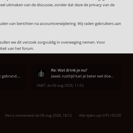
deel uitmaken van de discussie, zonder dat deze de privacy van de
uden van berichten na accountverwijdering. Wij raden gebruikers aan
zullen we dit verzoek zorgvuldig in overweging nemen. Voor
teit van het forum.
Re: Wat drink je nu?
Super dat je zo goed hebt gebrand. Gefeliciteerd!
Jawel, rusttijd kan je beter wel doen anders smaa
Hk87
,
do 06 aug 2026, 11:52
Het is momenteel do 06 aug 2026, 18:12
Alle tijden zijn
UTC+02:00