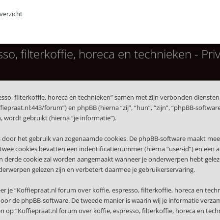
erzicht
so, filterkoffie, horeca en technieken - Pri
presso, filterkoffie, horeca en technieken” samen met zijn verbonden diensten 
koffiepraat.nl:443/forum”) en phpBB (hierna “zij”, “hun”, “zijn”, “phpBB-sof
wordt gebruikt (hierna “je informatie”).
s door het gebruik van zogenaamde cookies. De phpBB-software maakt meerde
wee cookies bevatten een indentificatienummer (hierna “user-id”) en een
erde cookie zal worden aangemaakt wanneer je onderwerpen hebt gelezen op
derwerpen gelezen zijn en verbetert daarmee je gebruikerservaring.
 “Koffiepraat.nl forum over koffie, espresso, filterkoffie, horeca en tech
or de phpBB-software. De tweede manier is waarin wij je informatie verzame
op “Koffiepraat.nl forum over koffie, espresso, filterkoffie, horeca en techn