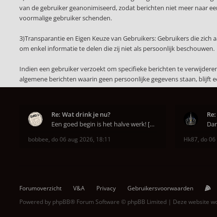
van de gebruiker geanonimiseerd, zodat berichten niet meer naar een 
voormalige gebruiker schenden.
3)Transparantie en Eigen Keuze van Gebruikers: Gebruikers die zich
om enkel informatie te delen die zij niet als persoonlijk beschouwen.
Indien een gebruiker verzoekt om specifieke berichten te verwijder
algemene berichten waarin geen persoonlijke gegevens staan, blijft 
Re: Wat drink je nu?
Re:
Een goed begin is het halve werk! [emoji6]
bobbee
,
do 06 aug 2026, 18:11
Hk87
,
do 06
Forumoverzicht
V&A
Privacy
Gebruikersvoorwaarden
Powered by
phpBB
® Forum Software © phpBB Limited | Deze website 