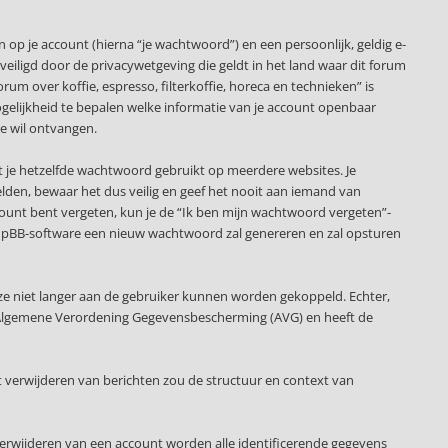
p je account (hierna “je wachtwoord”) en een persoonlijk, geldig e-
beveiligd door de privacywetgeving die geldt in het land waar dit forum
orum over koffie, espresso, filterkoffie, horeca en technieken” is
e mogelijkheid te bepalen welke informatie van je account openbaar
e wil ontvangen.
at je hetzelfde wachtwoord gebruikt op meerdere websites. Je
elden, bewaar het dus veilig en geef het nooit aan iemand van
account bent vergeten, kun je de “Ik ben mijn wachtwoord vergeten”-
 phpBB-software een nieuw wachtwoord zal genereren en zal opsturen
ze niet langer aan de gebruiker kunnen worden gekoppeld. Echter,
 de Algemene Verordening Gegevensbescherming (AVG) en heeft de
 verwijderen van berichten zou de structuur en context van
verwijderen van een account worden alle identificerende gegevens