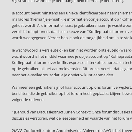
registratie en wanneer je bent aangemeld (hierna “je berichten”).
Je account bevat minstens een unieke identificeerbare naam (hierna
mailadres (hierna “je e-mail”). Je informatie voor je account op “Koffi
gehost wordt. Alle informatie naast je gebruikersnaam, je wachtwoord e
verplicht of optioneel, dat is een keuze van “Koffiepraat.nl forum ove
wordt weergegeven. Verder heb je ook de mogelijkheid om in te stel
Je wachtwoord is versleuteld (en kan niet worden ontsleuteld) waardo
wachtwoord is het middel waarmee je op je account op “Koffiepraat.nl
Koffiepraat.nl forum over koffie, espresso, filterkoffie, horeca en t
optie gebruiken bij het aanmeldvenster. Dit proces vereist dat je 
naar het e-mailadres, zodat je je opnieuw kunt aanmelden.
Wanneer een gebruiker zijn of haar account op ons forum verwijdert
berichten die de gebruiker op het forum heeft geplaatst blijven be
volgende redenen:
1)Behoud van Discussiestructuur en Context: Onze forumdiscussies z
discussies verstoren, wat de leesbaarheid en waarde van het forum 
2)AVG-Conformiteit door Anonimisering: Volgens de AVG is het toege