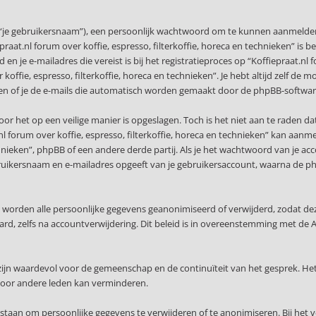
 “je gebruikersnaam”), een persoonlijk wachtwoord om te kunnen aanmelden o
epraat.nl forum over koffie, espresso, filterkoffie, horeca en technieken” is 
n je e-mailadres die vereist is bij het registratieproces op “Koffiepraat.nl f
r koffie, espresso, filterkoffie, horeca en technieken”. Je hebt altijd zelf d
len of je de e-mails die automatisch worden gemaakt door de phpBB-softwar
or het op een veilige manier is opgeslagen. Toch is het niet aan te raden d
 forum over koffie, espresso, filterkoffie, horeca en technieken” kan aanm
echnieken”, phpBB of een andere derde partij. Als je het wachtwoord van je 
gebruikersnaam en e-mailadres opgeeft van je gebruikersaccount, waarna de
, worden alle persoonlijke gegevens geanonimiseerd of verwijderd, zodat de
waard, zelfs na accountverwijdering. Dit beleid is in overeenstemming met
ijn waardevol voor de gemeenschap en de continuïteit van het gesprek. Het
voor andere leden kan verminderen.
staan om persoonlijke gegevens te verwijderen of te anonimiseren. Bij het 