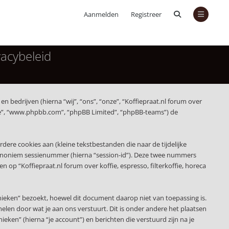
Aanmelden
Registreer
vacybeleid
en bedrijven (hierna “wij”, “ons”, “onze”, “Koffiepraat.nl forum over
tware”, “www.phpbb.com”, “phpBB Limited”, “phpBB-teams”) de
re cookies aan (kleine tekstbestanden die naar de tijdelijke
 anoniem sessienummer (hierna “session-id”). Deze twee nummers
 “Koffiepraat.nl forum over koffie, espresso, filterkoffie, horeca
nieken” bezoekt, hoewel dit document daarop niet van toepassing is.
len door wat je aan ons verstuurt. Dit is onder andere het plaatsen
ieken” (hierna “je account”) en berichten die verstuurd zijn na je