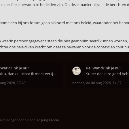
specifieke persoon te herleiden zijn. Op deze manier blijven de berichten 
 aanmelden bij ons forum gaan akkoord met ons beleid, waaronder het beho
en waarin persoonsgegevens staan die niet geanonimiseerd kunnen worden, 
echter ons beleid van kracht om deze te bewaren voor de context en continuï
 Wat drink je nu?
Re: Wat drink je nu?
Dank u, dank u. Maar ik moet eerlijk bekennen da
 aug 2026, 17:49
bobbee
,
do 06 aug 2026, 14:37
wordt aangeboden door
De Jong Media