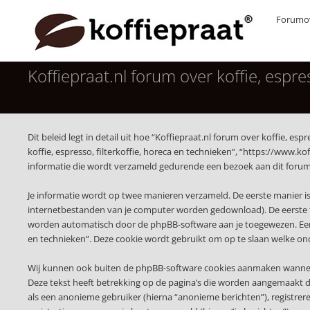
Forumov
Koffiepraat.nl forum over koffie, espres
Dit beleid legt in detail uit hoe “Koffiepraat.nl forum over koffie, es
koffie, espresso, filterkoffie, horeca en technieken”, “https://www.
informatie die wordt verzameld gedurende een bezoek aan dit forum, 
Je informatie wordt op twee manieren verzameld. De eerste manier i
internetbestanden van je computer worden gedownload). De eerste t
worden automatisch door de phpBB-software aan je toegewezen. Een d
en technieken”. Deze cookie wordt gebruikt om op te slaan welke on
Wij kunnen ook buiten de phpBB-software cookies aanmaken wanneer je
Deze tekst heeft betrekking op de pagina’s die worden aangemaakt do
als een anonieme gebruiker (hierna “anonieme berichten”), registreren 