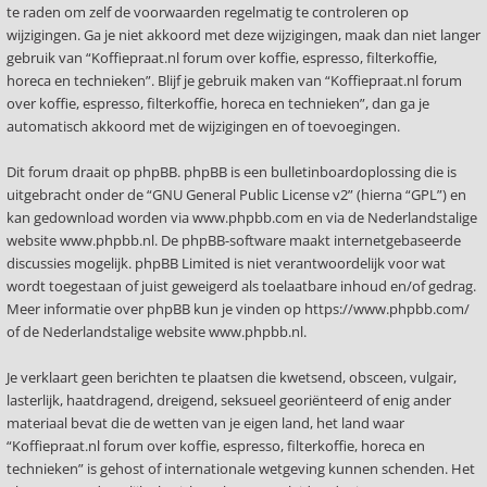
te raden om zelf de voorwaarden regelmatig te controleren op
wijzigingen. Ga je niet akkoord met deze wijzigingen, maak dan niet langer
gebruik van “Koffiepraat.nl forum over koffie, espresso, filterkoffie,
horeca en technieken”. Blijf je gebruik maken van “Koffiepraat.nl forum
over koffie, espresso, filterkoffie, horeca en technieken”, dan ga je
automatisch akkoord met de wijzigingen en of toevoegingen.
Dit forum draait op phpBB. phpBB is een bulletinboardoplossing die is
uitgebracht onder de “
GNU General Public License v2
” (hierna “GPL”) en
kan gedownload worden via
www.phpbb.com
en via de Nederlandstalige
website
www.phpbb.nl
. De phpBB-software maakt internetgebaseerde
discussies mogelijk. phpBB Limited is niet verantwoordelijk voor wat
wordt toegestaan of juist geweigerd als toelaatbare inhoud en/of gedrag.
Meer informatie over phpBB kun je vinden op
https://www.phpbb.com/
of de Nederlandstalige website
www.phpbb.nl
.
Je verklaart geen berichten te plaatsen die kwetsend, obsceen, vulgair,
lasterlijk, haatdragend, dreigend, seksueel georiënteerd of enig ander
materiaal bevat die de wetten van je eigen land, het land waar
“Koffiepraat.nl forum over koffie, espresso, filterkoffie, horeca en
technieken” is gehost of internationale wetgeving kunnen schenden. Het