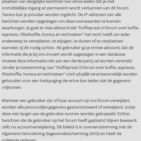
plaatsen van dergelijke berichten kan ertoe leiden dat je met
onmiddellijke ingang en permanent wordt verbannen van dit forum.
Tevens kan je provider worden ingelicht. De IP-adressen van alle
berichten worden opgeslagen om deze voorwaarden te kunnen
waarborgen. Je gaat er mee akkoord dat “Koffiepraat.nl forum over koffie,
espresso, filterkoffie, horeca en technieken” het recht heeft om ieder
onderwerp te verwijderen, te wijzigen, te sluiten of te verplaatsen
wanneer zij dit nodig achten. Als gebruiker ga je ermee akkoord, dat de
informatie die je bij ons invoert wordt opgeslagen in een database.
Hoewel deze informatie niet aan een derde partij zal worden verstrekt
zónder je toestemming, kan “Koffiepraat.nl forum over koffie, espresso,
filterkoffie, horeca en technieken” nóch phpBB verantwoordelijk worden
gehouden voor een hackpoging die ertoe kan leiden dat de gegevens
vrijkomen.
Wanneer een gebruiker zijn of haar account op ons forum verwijdert,
worden alle persoonlijke gegevens geanonimiseerd of verwijderd, zodat
deze niet langer aan de gebruiker kunnen worden gekoppeld. Echter,
berichten die de gebruiker op het forum heeft geplaatst blijven bewaard,
zelfs na accountverwijdering. Dit beleid is in overeenstemming met de
Algemene Verordening Gegevensbescherming (AVG) en heeft de
volgende redenen: