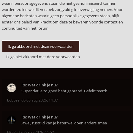
waarin persoonsgegevens staan die niet geanonimiseerd kunnen
worden, zullen we dit verzoek zorgvuldig in overweging nemen. Voor
algemene berichten waarin geen persoonlijke gegevens staan, blijft
echter ons beleid van kracht om deze te bewaren voor de context en
continuïteit van het forum.
Re: Wat drink je nu?
Super dat je zo goed hebt gebrand. Gefeliciteerd!
bobbee
,
do 06 aug 2026, 14:37
Re: Wat drink je nu?
Jawel, rusttijd kan je beter wel doen anders smaa
Hk87
,
do 06 aug 2026, 11:52