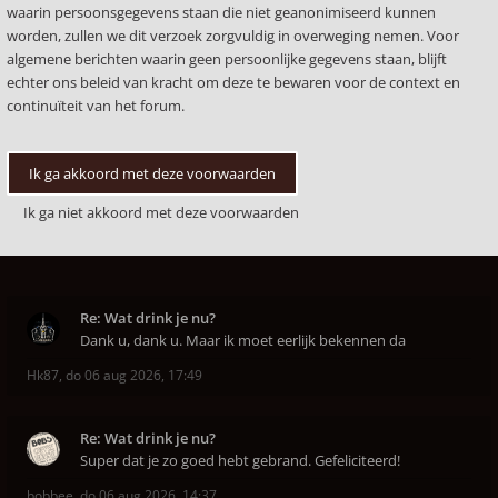
waarin persoonsgegevens staan die niet geanonimiseerd kunnen
worden, zullen we dit verzoek zorgvuldig in overweging nemen. Voor
algemene berichten waarin geen persoonlijke gegevens staan, blijft
echter ons beleid van kracht om deze te bewaren voor de context en
continuïteit van het forum.
Re: Wat drink je nu?
Dank u, dank u. Maar ik moet eerlijk bekennen da
Hk87
,
do 06 aug 2026, 17:49
Re: Wat drink je nu?
Super dat je zo goed hebt gebrand. Gefeliciteerd!
bobbee
,
do 06 aug 2026, 14:37