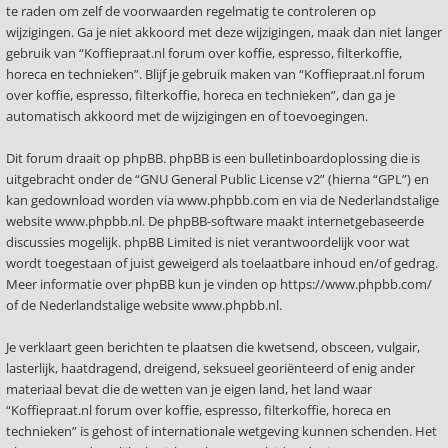
te raden om zelf de voorwaarden regelmatig te controleren op
wijzigingen. Ga je niet akkoord met deze wijzigingen, maak dan niet langer
gebruik van “Koffiepraat.nl forum over koffie, espresso, filterkoffie,
horeca en technieken”. Blijf je gebruik maken van “Koffiepraat.nl forum
over koffie, espresso, filterkoffie, horeca en technieken”, dan ga je
automatisch akkoord met de wijzigingen en of toevoegingen.
Dit forum draait op phpBB. phpBB is een bulletinboardoplossing die is
uitgebracht onder de “
GNU General Public License v2
” (hierna “GPL”) en
kan gedownload worden via
www.phpbb.com
en via de Nederlandstalige
website
www.phpbb.nl
. De phpBB-software maakt internetgebaseerde
discussies mogelijk. phpBB Limited is niet verantwoordelijk voor wat
wordt toegestaan of juist geweigerd als toelaatbare inhoud en/of gedrag.
Meer informatie over phpBB kun je vinden op
https://www.phpbb.com/
of de Nederlandstalige website
www.phpbb.nl
.
Je verklaart geen berichten te plaatsen die kwetsend, obsceen, vulgair,
lasterlijk, haatdragend, dreigend, seksueel georiënteerd of enig ander
materiaal bevat die de wetten van je eigen land, het land waar
“Koffiepraat.nl forum over koffie, espresso, filterkoffie, horeca en
technieken” is gehost of internationale wetgeving kunnen schenden. Het