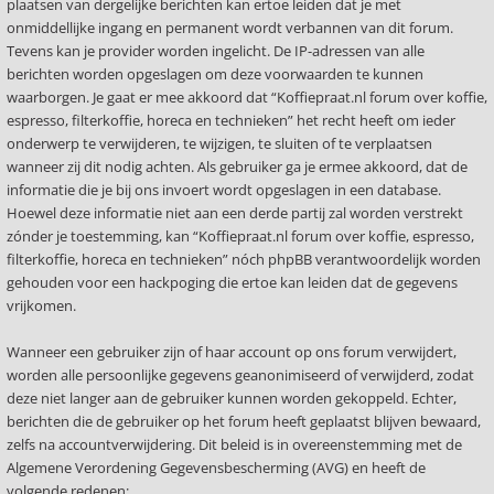
plaatsen van dergelijke berichten kan ertoe leiden dat je met
onmiddellijke ingang en permanent wordt verbannen van dit forum.
Tevens kan je provider worden ingelicht. De IP-adressen van alle
berichten worden opgeslagen om deze voorwaarden te kunnen
waarborgen. Je gaat er mee akkoord dat “Koffiepraat.nl forum over koffie,
espresso, filterkoffie, horeca en technieken” het recht heeft om ieder
onderwerp te verwijderen, te wijzigen, te sluiten of te verplaatsen
wanneer zij dit nodig achten. Als gebruiker ga je ermee akkoord, dat de
informatie die je bij ons invoert wordt opgeslagen in een database.
Hoewel deze informatie niet aan een derde partij zal worden verstrekt
zónder je toestemming, kan “Koffiepraat.nl forum over koffie, espresso,
filterkoffie, horeca en technieken” nóch phpBB verantwoordelijk worden
gehouden voor een hackpoging die ertoe kan leiden dat de gegevens
vrijkomen.
Wanneer een gebruiker zijn of haar account op ons forum verwijdert,
worden alle persoonlijke gegevens geanonimiseerd of verwijderd, zodat
deze niet langer aan de gebruiker kunnen worden gekoppeld. Echter,
berichten die de gebruiker op het forum heeft geplaatst blijven bewaard,
zelfs na accountverwijdering. Dit beleid is in overeenstemming met de
Algemene Verordening Gegevensbescherming (AVG) en heeft de
volgende redenen: