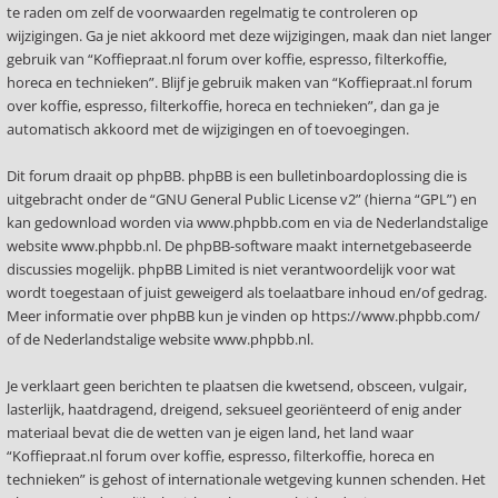
te raden om zelf de voorwaarden regelmatig te controleren op
wijzigingen. Ga je niet akkoord met deze wijzigingen, maak dan niet langer
gebruik van “Koffiepraat.nl forum over koffie, espresso, filterkoffie,
horeca en technieken”. Blijf je gebruik maken van “Koffiepraat.nl forum
over koffie, espresso, filterkoffie, horeca en technieken”, dan ga je
automatisch akkoord met de wijzigingen en of toevoegingen.
Dit forum draait op phpBB. phpBB is een bulletinboardoplossing die is
uitgebracht onder de “
GNU General Public License v2
” (hierna “GPL”) en
kan gedownload worden via
www.phpbb.com
en via de Nederlandstalige
website
www.phpbb.nl
. De phpBB-software maakt internetgebaseerde
discussies mogelijk. phpBB Limited is niet verantwoordelijk voor wat
wordt toegestaan of juist geweigerd als toelaatbare inhoud en/of gedrag.
Meer informatie over phpBB kun je vinden op
https://www.phpbb.com/
of de Nederlandstalige website
www.phpbb.nl
.
Je verklaart geen berichten te plaatsen die kwetsend, obsceen, vulgair,
lasterlijk, haatdragend, dreigend, seksueel georiënteerd of enig ander
materiaal bevat die de wetten van je eigen land, het land waar
“Koffiepraat.nl forum over koffie, espresso, filterkoffie, horeca en
technieken” is gehost of internationale wetgeving kunnen schenden. Het