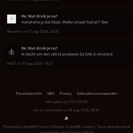
Re: Wat drink je nu?
Hahahaha ja dat klopt. Welke smaak had je?? Ben
Rosanne
,
vr 07 aug 2026, 20:26
Re: Wat drink je nu?
Ik dacht om een v60 te proberen bij DAK in Amsterd
Hk87
,
vr 07 aug 2026, 18:27
Forumoverzicht
V&A
Privacy
Gebruikersvoorwaarden
Alle tijden zijn
UTC+02:00
Het is momenteel za 08 aug 2026, 08:47
Powered by
phpBB
® Forum Software © phpBB Limited | Deze website wordt
aangeboden door
De Jong Media