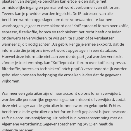
plaatsen van dergelijke berichten kan ertoe leiden dat je met
onmiddellijke ingang en permanent wordt verbannen van dit forum.
Tevens kan je provider worden ingelicht. De IP-adressen van alle
berichten worden opgeslagen om deze voorwaarden te kunnen
waarborgen. Je gaat er mee akkoord dat “Koffiepraat.nl forum over koffie,
espresso, filterkoffie, horeca en technieken” het recht heeft om ieder
onderwerp te verwijderen, te wijzigen, te sluiten of te verplaatsen
wanneer zij dit nodig achten. Als gebruiker ga je ermee akkoord, dat de
informatie die je bij ons invoert wordt opgeslagen in een database.
Hoewel deze informatie niet aan een derde partij zal worden verstrekt
zónder je toestemming, kan “Koffiepraat.nl forum over koffie, espresso,
filterkoffie, horeca en technieken” nóch phpBB verantwoordelijk worden
gehouden voor een hackpoging die ertoe kan leiden dat de gegevens
vrijkomen.
Wanneer een gebruiker zijn of haar account op ons forum verwijdert,
worden alle persoonlijke gegevens geanonimiseerd of verwijderd, zodat
deze niet langer aan de gebruiker kunnen worden gekoppeld. Echter,
berichten die de gebruiker op het forum heeft geplaatst blijven bewaard,
zelfs na accountverwijdering. Dit beleid is in overeenstemming met de
Algemene Verordening Gegevensbescherming (AVG) en heeft de
volgende redenen: