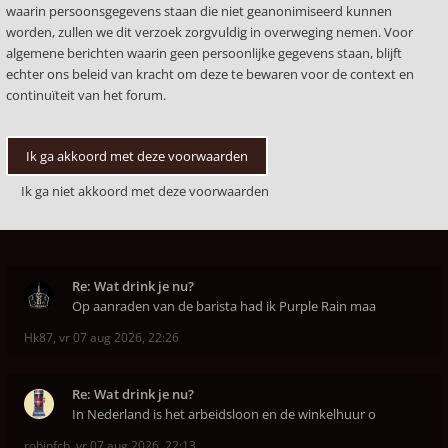
waarin persoonsgegevens staan die niet geanonimiseerd kunnen
worden, zullen we dit verzoek zorgvuldig in overweging nemen. Voor
algemene berichten waarin geen persoonlijke gegevens staan, blijft
echter ons beleid van kracht om deze te bewaren voor de context en
continuïteit van het forum.
Re: Wat drink je nu?
Op aanraden van de barista had ik Purple Rain maa
Hk87
,
vr 07 aug 2026, 22:26
Re: Wat drink je nu?
In Nederland is het arbeidsloon en de winkelhuur o
robinfcb
,
vr 07 aug 2026, 22:13