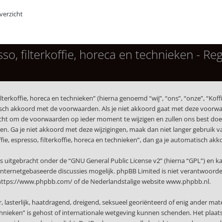
erzicht
so, filterkoffie, horeca en technieken - Reg
terkoffie, horeca en technieken” (hierna genoemd “wij”, “ons”, “onze”, “Koffi
isch akkoord met de voorwaarden. Als je niet akkoord gaat met deze voorwaa
echt om de voorwaarden op ieder moment te wijzigen en zullen ons best doen 
. Ga je niet akkoord met deze wijzigingen, maak dan niet langer gebruik van 
ffie, espresso, filterkoffie, horeca en technieken”, dan ga je automatisch a
s uitgebracht onder de “
GNU General Public License v2
” (hierna “GPL”) en
nternetgebaseerde discussies mogelijk. phpBB Limited is niet verantwoordeli
https://www.phpbb.com/
of de Nederlandstalige website
www.phpbb.nl
.
r, lasterlijk, haatdragend, dreigend, seksueel georiënteerd of enig ander mat
technieken” is gehost of internationale wetgeving kunnen schenden. Het plaat