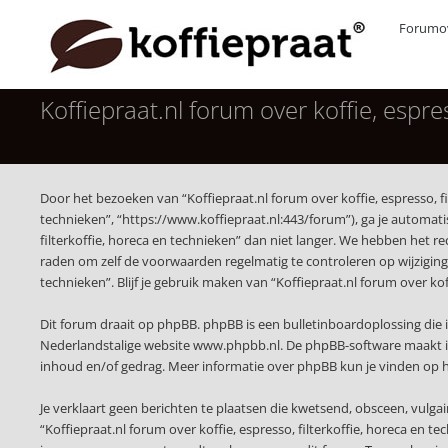
Forumov
Koffiepraat.nl forum over koffie, espres
Door het bezoeken van “Koffiepraat.nl forum over koffie, espresso, fil
technieken”, “https://www.koffiepraat.nl:443/forum”), ga je automat
filterkoffie, horeca en technieken” dan niet langer. We hebben het r
raden om zelf de voorwaarden regelmatig te controleren op wijzigingen
technieken”. Blijf je gebruik maken van “Koffiepraat.nl forum over ko
Dit forum draait op phpBB. phpBB is een bulletinboardoplossing die i
Nederlandstalige website
www.phpbb.nl
. De phpBB-software maakt i
inhoud en/of gedrag. Meer informatie over phpBB kun je vinden op
Je verklaart geen berichten te plaatsen die kwetsend, obsceen, vulgai
“Koffiepraat.nl forum over koffie, espresso, filterkoffie, horeca en 