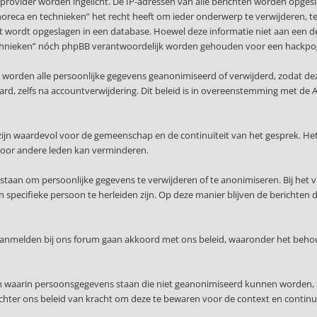
provider worden ingelicht. De IP-adressen van alle berichten worden opge
 horeca en technieken” het recht heeft om ieder onderwerp te verwijderen, te w
ert wordt opgeslagen in een database. Hoewel deze informatie niet aan een d
n technieken” nóch phpBB verantwoordelijk worden gehouden voor een hackpo
, worden alle persoonlijke gegevens geanonimiseerd of verwijderd, zodat de
waard, zelfs na accountverwijdering. Dit beleid is in overeenstemming met
ijn waardevol voor de gemeenschap en de continuïteit van het gesprek. Het
voor andere leden kan verminderen.
staan om persoonlijke gegevens te verwijderen of te anonimiseren. Bij het 
specifieke persoon te herleiden zijn. Op deze manier blijven de berichten 
 aanmelden bij ons forum gaan akkoord met ons beleid, waaronder het beho
en waarin persoonsgegevens staan die niet geanonimiseerd kunnen worden, 
echter ons beleid van kracht om deze te bewaren voor de context en continuï