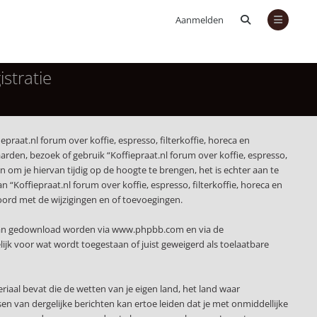
Aanmelden
istratie
epraat.nl forum over koffie, espresso, filterkoffie, horeca en
rden, bezoek of gebruik “Koffiepraat.nl forum over koffie, espresso,
om je hiervan tijdig op de hoogte te brengen, het is echter aan te
“Koffiepraat.nl forum over koffie, espresso, filterkoffie, horeca en
kkoord met de wijzigingen en of toevoegingen.
 kan gedownload worden via
www.phpbb.com
en via de
jk voor wat wordt toegestaan of juist geweigerd als toelaatbare
eriaal bevat die de wetten van je eigen land, het land waar
sen van dergelijke berichten kan ertoe leiden dat je met onmiddellijke