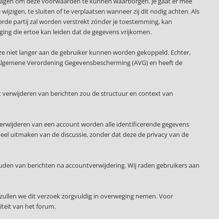
slagen om deze voorwaarden te kunnen waarborgen. Je gaat er mee
ijzigen, te sluiten of te verplaatsen wanneer zij dit nodig achten. Als
erde partij zal worden verstrekt zónder je toestemming, kan
ging die ertoe kan leiden dat de gegevens vrijkomen.
ze niet langer aan de gebruiker kunnen worden gekoppeld. Echter,
 de Algemene Verordening Gegevensbescherming (AVG) en heeft de
 verwijderen van berichten zou de structuur en context van
verwijderen van een account worden alle identificerende gegevens
deel uitmaken van de discussie, zonder dat deze de privacy van de
uden van berichten na accountverwijdering. Wij raden gebruikers aan
zullen we dit verzoek zorgvuldig in overweging nemen. Voor
teit van het forum.