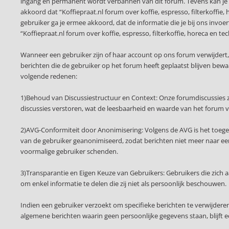
ingang en permanent wordt verbannen van dit forum. Tevens kan je 
akkoord dat “Koffiepraat.nl forum over koffie, espresso, filterkoffie,
gebruiker ga je ermee akkoord, dat de informatie die je bij ons invo
“Koffiepraat.nl forum over koffie, espresso, filterkoffie, horeca e
Wanneer een gebruiker zijn of haar account op ons forum verwijdert
berichten die de gebruiker op het forum heeft geplaatst blijven be
volgende redenen:
1)Behoud van Discussiestructuur en Context: Onze forumdiscussies z
discussies verstoren, wat de leesbaarheid en waarde van het forum 
2)AVG-Conformiteit door Anonimisering: Volgens de AVG is het toege
van de gebruiker geanonimiseerd, zodat berichten niet meer naar een 
voormalige gebruiker schenden.
3)Transparantie en Eigen Keuze van Gebruikers: Gebruikers die zich
om enkel informatie te delen die zij niet als persoonlijk beschouwen.
Indien een gebruiker verzoekt om specifieke berichten te verwijder
algemene berichten waarin geen persoonlijke gegevens staan, blijft 