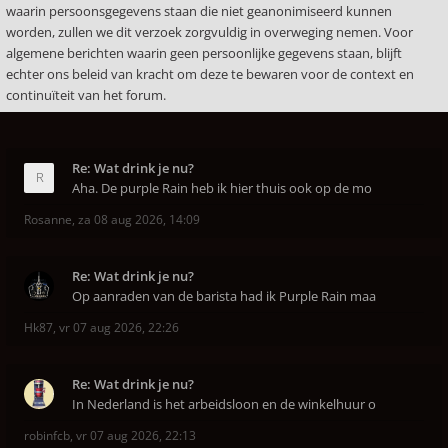
waarin persoonsgegevens staan die niet geanonimiseerd kunnen
worden, zullen we dit verzoek zorgvuldig in overweging nemen. Voor
algemene berichten waarin geen persoonlijke gegevens staan, blijft
echter ons beleid van kracht om deze te bewaren voor de context en
continuïteit van het forum.
Re: Wat drink je nu?
Aha. De purple Rain heb ik hier thuis ook op de mo
Rosanne
,
za 08 aug 2026, 14:09
Re: Wat drink je nu?
Op aanraden van de barista had ik Purple Rain maa
Hk87
,
vr 07 aug 2026, 22:26
Re: Wat drink je nu?
In Nederland is het arbeidsloon en de winkelhuur o
robinfcb
,
vr 07 aug 2026, 22:13