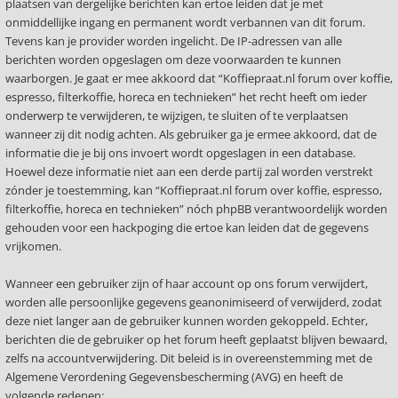
plaatsen van dergelijke berichten kan ertoe leiden dat je met
onmiddellijke ingang en permanent wordt verbannen van dit forum.
Tevens kan je provider worden ingelicht. De IP-adressen van alle
berichten worden opgeslagen om deze voorwaarden te kunnen
waarborgen. Je gaat er mee akkoord dat “Koffiepraat.nl forum over koffie,
espresso, filterkoffie, horeca en technieken” het recht heeft om ieder
onderwerp te verwijderen, te wijzigen, te sluiten of te verplaatsen
wanneer zij dit nodig achten. Als gebruiker ga je ermee akkoord, dat de
informatie die je bij ons invoert wordt opgeslagen in een database.
Hoewel deze informatie niet aan een derde partij zal worden verstrekt
zónder je toestemming, kan “Koffiepraat.nl forum over koffie, espresso,
filterkoffie, horeca en technieken” nóch phpBB verantwoordelijk worden
gehouden voor een hackpoging die ertoe kan leiden dat de gegevens
vrijkomen.
Wanneer een gebruiker zijn of haar account op ons forum verwijdert,
worden alle persoonlijke gegevens geanonimiseerd of verwijderd, zodat
deze niet langer aan de gebruiker kunnen worden gekoppeld. Echter,
berichten die de gebruiker op het forum heeft geplaatst blijven bewaard,
zelfs na accountverwijdering. Dit beleid is in overeenstemming met de
Algemene Verordening Gegevensbescherming (AVG) en heeft de
volgende redenen: