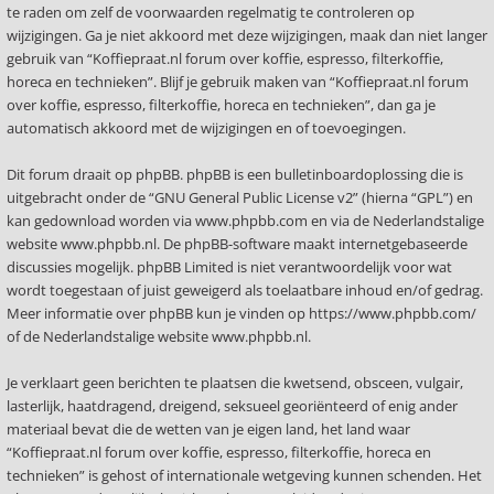
te raden om zelf de voorwaarden regelmatig te controleren op
wijzigingen. Ga je niet akkoord met deze wijzigingen, maak dan niet langer
gebruik van “Koffiepraat.nl forum over koffie, espresso, filterkoffie,
horeca en technieken”. Blijf je gebruik maken van “Koffiepraat.nl forum
over koffie, espresso, filterkoffie, horeca en technieken”, dan ga je
automatisch akkoord met de wijzigingen en of toevoegingen.
Dit forum draait op phpBB. phpBB is een bulletinboardoplossing die is
uitgebracht onder de “
GNU General Public License v2
” (hierna “GPL”) en
kan gedownload worden via
www.phpbb.com
en via de Nederlandstalige
website
www.phpbb.nl
. De phpBB-software maakt internetgebaseerde
discussies mogelijk. phpBB Limited is niet verantwoordelijk voor wat
wordt toegestaan of juist geweigerd als toelaatbare inhoud en/of gedrag.
Meer informatie over phpBB kun je vinden op
https://www.phpbb.com/
of de Nederlandstalige website
www.phpbb.nl
.
Je verklaart geen berichten te plaatsen die kwetsend, obsceen, vulgair,
lasterlijk, haatdragend, dreigend, seksueel georiënteerd of enig ander
materiaal bevat die de wetten van je eigen land, het land waar
“Koffiepraat.nl forum over koffie, espresso, filterkoffie, horeca en
technieken” is gehost of internationale wetgeving kunnen schenden. Het