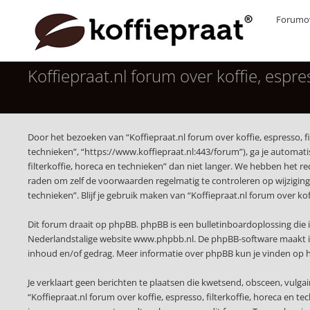
Forumov
Koffiepraat.nl forum over koffie, espr
Door het bezoeken van “Koffiepraat.nl forum over koffie, espresso, fil
technieken”, “https://www.koffiepraat.nl:443/forum”), ga je automat
filterkoffie, horeca en technieken” dan niet langer. We hebben het r
raden om zelf de voorwaarden regelmatig te controleren op wijzigingen
technieken”. Blijf je gebruik maken van “Koffiepraat.nl forum over ko
Dit forum draait op phpBB. phpBB is een bulletinboardoplossing die i
Nederlandstalige website
www.phpbb.nl
. De phpBB-software maakt i
inhoud en/of gedrag. Meer informatie over phpBB kun je vinden op
Je verklaart geen berichten te plaatsen die kwetsend, obsceen, vulgai
“Koffiepraat.nl forum over koffie, espresso, filterkoffie, horeca en 