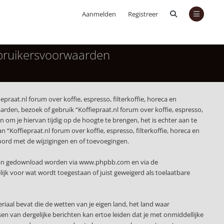
Aanmelden
Registreer
Gebruikersvoorwaarden
epraat.nl forum over koffie, espresso, filterkoffie, horeca en
rden, bezoek of gebruik “Koffiepraat.nl forum over koffie, espresso,
om je hiervan tijdig op de hoogte te brengen, het is echter aan te
“Koffiepraat.nl forum over koffie, espresso, filterkoffie, horeca en
kkoord met de wijzigingen en of toevoegingen.
 kan gedownload worden via
www.phpbb.com
en via de
jk voor wat wordt toegestaan of juist geweigerd als toelaatbare
eriaal bevat die de wetten van je eigen land, het land waar
sen van dergelijke berichten kan ertoe leiden dat je met onmiddellijke