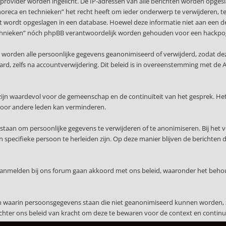
provider worden ingelicht. De IP-adressen van alle berichten worden opge
 horeca en technieken” het recht heeft om ieder onderwerp te verwijderen, te w
ert wordt opgeslagen in een database. Hoewel deze informatie niet aan een d
n technieken” nóch phpBB verantwoordelijk worden gehouden voor een hackpo
, worden alle persoonlijke gegevens geanonimiseerd of verwijderd, zodat de
waard, zelfs na accountverwijdering. Dit beleid is in overeenstemming met
ijn waardevol voor de gemeenschap en de continuïteit van het gesprek. Het
voor andere leden kan verminderen.
staan om persoonlijke gegevens te verwijderen of te anonimiseren. Bij het 
specifieke persoon te herleiden zijn. Op deze manier blijven de berichten 
 aanmelden bij ons forum gaan akkoord met ons beleid, waaronder het beho
en waarin persoonsgegevens staan die niet geanonimiseerd kunnen worden, 
echter ons beleid van kracht om deze te bewaren voor de context en continuï