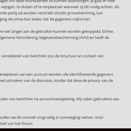
slagen om deze voorwaarden te kunnen waarborgen. Je gaat er mee
ijzigen, te sluiten of te verplaatsen wanneer zij dit nodig achten. Als
erde partij zal worden verstrekt zónder je toestemming, kan
ging die ertoe kan leiden dat de gegevens vrijkomen.
ze niet langer aan de gebruiker kunnen worden gekoppeld. Echter,
 de Algemene Verordening Gegevensbescherming (AVG) en heeft de
 verwijderen van berichten zou de structuur en context van
verwijderen van een account worden alle identificerende gegevens
deel uitmaken van de discussie, zonder dat deze de privacy van de
uden van berichten na accountverwijdering. Wij raden gebruikers aan
zullen we dit verzoek zorgvuldig in overweging nemen. Voor
teit van het forum.