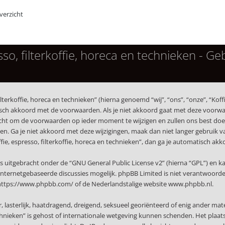
erzicht
esso, filterkoffie, horeca en technieken - 
terkoffie, horeca en technieken” (hierna genoemd “wij”, “ons”, “onze”, “Koffi
isch akkoord met de voorwaarden. Als je niet akkoord gaat met deze voorwaa
echt om de voorwaarden op ieder moment te wijzigen en zullen ons best doen 
. Ga je niet akkoord met deze wijzigingen, maak dan niet langer gebruik van 
ffie, espresso, filterkoffie, horeca en technieken”, dan ga je automatisch a
s uitgebracht onder de “
GNU General Public License v2
” (hierna “GPL”) en
nternetgebaseerde discussies mogelijk. phpBB Limited is niet verantwoordeli
https://www.phpbb.com/
of de Nederlandstalige website
www.phpbb.nl
.
r, lasterlijk, haatdragend, dreigend, seksueel georiënteerd of enig ander mat
technieken” is gehost of internationale wetgeving kunnen schenden. Het plaat