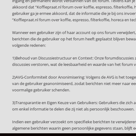
ingang en permanent wordt verbannen van dit forum. Tevens kan je 
akkoord dat “Koffiepraat.nl forum over koffie, espresso, filterkoffie,
gebruiker ga je ermee akkoord, dat de informatie die je bij ons invo
“Koffiepraat.nl forum over koffie, espresso, filterkoffie, horeca e
Wanneer een gebruiker zijn of haar account op ons forum verwijdert
berichten die de gebruiker op het forum heeft geplaatst blijven be
volgende redenen:
1)Behoud van Discussiestructuur en Context: Onze forumdiscussies z
discussies verstoren, wat de leesbaarheid en waarde van het forum 
2)AVG-Conformiteit door Anonimisering: Volgens de AVG is het toege
van de gebruiker geanonimiseerd, zodat berichten niet meer naar een 
voormalige gebruiker schenden.
3)Transparantie en Eigen Keuze van Gebruikers: Gebruikers die zich
om enkel informatie te delen die zij niet als persoonlijk beschouwen.
Indien een gebruiker verzoekt om specifieke berichten te verwijder
algemene berichten waarin geen persoonlijke gegevens staan, blijft 