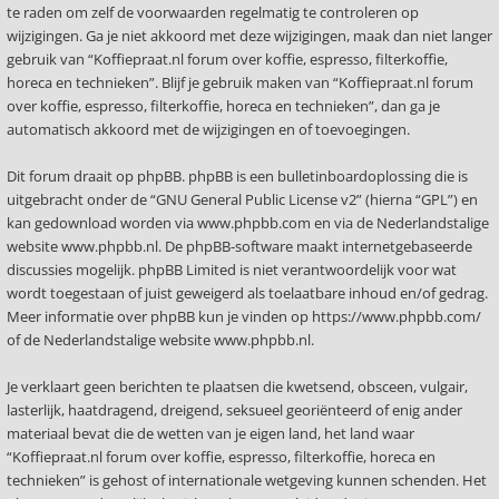
te raden om zelf de voorwaarden regelmatig te controleren op
wijzigingen. Ga je niet akkoord met deze wijzigingen, maak dan niet langer
gebruik van “Koffiepraat.nl forum over koffie, espresso, filterkoffie,
horeca en technieken”. Blijf je gebruik maken van “Koffiepraat.nl forum
over koffie, espresso, filterkoffie, horeca en technieken”, dan ga je
automatisch akkoord met de wijzigingen en of toevoegingen.
Dit forum draait op phpBB. phpBB is een bulletinboardoplossing die is
uitgebracht onder de “
GNU General Public License v2
” (hierna “GPL”) en
kan gedownload worden via
www.phpbb.com
en via de Nederlandstalige
website
www.phpbb.nl
. De phpBB-software maakt internetgebaseerde
discussies mogelijk. phpBB Limited is niet verantwoordelijk voor wat
wordt toegestaan of juist geweigerd als toelaatbare inhoud en/of gedrag.
Meer informatie over phpBB kun je vinden op
https://www.phpbb.com/
of de Nederlandstalige website
www.phpbb.nl
.
Je verklaart geen berichten te plaatsen die kwetsend, obsceen, vulgair,
lasterlijk, haatdragend, dreigend, seksueel georiënteerd of enig ander
materiaal bevat die de wetten van je eigen land, het land waar
“Koffiepraat.nl forum over koffie, espresso, filterkoffie, horeca en
technieken” is gehost of internationale wetgeving kunnen schenden. Het