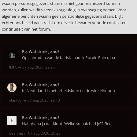
waarin persoonsgegevens staan die niet geanonimiseerd kunnen
worden, zullen we dit verzoek zorgvuldig in overweging nemen. Voor
algemene berichten waarin geen persoonlijke gegevens staan, blijft
echter ons beleid van kracht om deze te bewaren voor de context en
continuïteit van het forum.
Re: Wat drink je nu?
Op aanraden van de barista had ik Purple Rain maa
Hk87
,
vr 07 aug 2026, 22:26
Re: Wat drink je nu?
In Nederland is het arbeidsloon en de winkelhuur o
robinfcb
,
vr 07 aug 2026, 22:13
Re: Wat drink je nu?
Hahahaha ja dat klopt. Welke smaak had je?? Ben
Rosanne
,
vr 07 aug 2026, 20:26