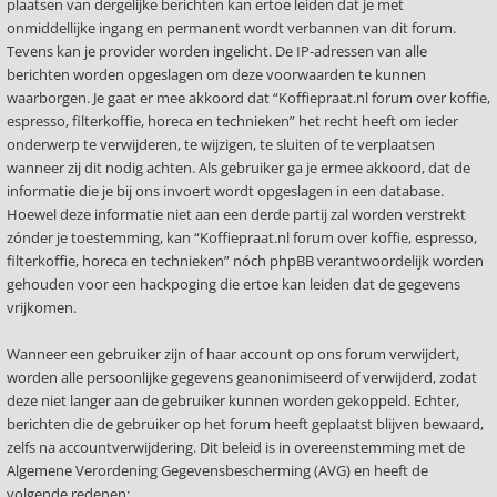
plaatsen van dergelijke berichten kan ertoe leiden dat je met
onmiddellijke ingang en permanent wordt verbannen van dit forum.
Tevens kan je provider worden ingelicht. De IP-adressen van alle
berichten worden opgeslagen om deze voorwaarden te kunnen
waarborgen. Je gaat er mee akkoord dat “Koffiepraat.nl forum over koffie,
espresso, filterkoffie, horeca en technieken” het recht heeft om ieder
onderwerp te verwijderen, te wijzigen, te sluiten of te verplaatsen
wanneer zij dit nodig achten. Als gebruiker ga je ermee akkoord, dat de
informatie die je bij ons invoert wordt opgeslagen in een database.
Hoewel deze informatie niet aan een derde partij zal worden verstrekt
zónder je toestemming, kan “Koffiepraat.nl forum over koffie, espresso,
filterkoffie, horeca en technieken” nóch phpBB verantwoordelijk worden
gehouden voor een hackpoging die ertoe kan leiden dat de gegevens
vrijkomen.
Wanneer een gebruiker zijn of haar account op ons forum verwijdert,
worden alle persoonlijke gegevens geanonimiseerd of verwijderd, zodat
deze niet langer aan de gebruiker kunnen worden gekoppeld. Echter,
berichten die de gebruiker op het forum heeft geplaatst blijven bewaard,
zelfs na accountverwijdering. Dit beleid is in overeenstemming met de
Algemene Verordening Gegevensbescherming (AVG) en heeft de
volgende redenen: