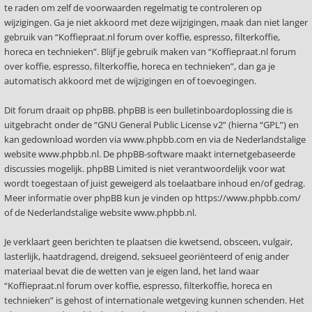
te raden om zelf de voorwaarden regelmatig te controleren op
wijzigingen. Ga je niet akkoord met deze wijzigingen, maak dan niet langer
gebruik van “Koffiepraat.nl forum over koffie, espresso, filterkoffie,
horeca en technieken”. Blijf je gebruik maken van “Koffiepraat.nl forum
over koffie, espresso, filterkoffie, horeca en technieken”, dan ga je
automatisch akkoord met de wijzigingen en of toevoegingen.
Dit forum draait op phpBB. phpBB is een bulletinboardoplossing die is
uitgebracht onder de “
GNU General Public License v2
” (hierna “GPL”) en
kan gedownload worden via
www.phpbb.com
en via de Nederlandstalige
website
www.phpbb.nl
. De phpBB-software maakt internetgebaseerde
discussies mogelijk. phpBB Limited is niet verantwoordelijk voor wat
wordt toegestaan of juist geweigerd als toelaatbare inhoud en/of gedrag.
Meer informatie over phpBB kun je vinden op
https://www.phpbb.com/
of de Nederlandstalige website
www.phpbb.nl
.
Je verklaart geen berichten te plaatsen die kwetsend, obsceen, vulgair,
lasterlijk, haatdragend, dreigend, seksueel georiënteerd of enig ander
materiaal bevat die de wetten van je eigen land, het land waar
“Koffiepraat.nl forum over koffie, espresso, filterkoffie, horeca en
technieken” is gehost of internationale wetgeving kunnen schenden. Het