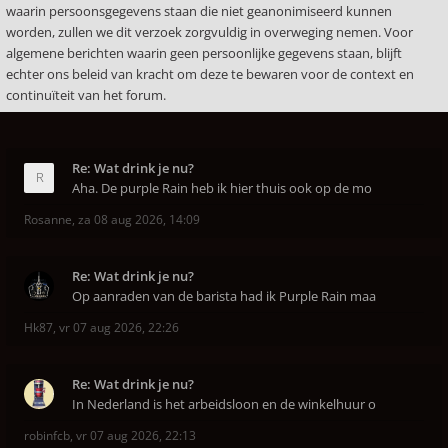
waarin persoonsgegevens staan die niet geanonimiseerd kunnen
worden, zullen we dit verzoek zorgvuldig in overweging nemen. Voor
algemene berichten waarin geen persoonlijke gegevens staan, blijft
echter ons beleid van kracht om deze te bewaren voor de context en
continuïteit van het forum.
Re: Wat drink je nu?
Aha. De purple Rain heb ik hier thuis ook op de mo
Rosanne
,
za 08 aug 2026, 14:09
Re: Wat drink je nu?
Op aanraden van de barista had ik Purple Rain maa
Hk87
,
vr 07 aug 2026, 22:26
Re: Wat drink je nu?
In Nederland is het arbeidsloon en de winkelhuur o
robinfcb
,
vr 07 aug 2026, 22:13