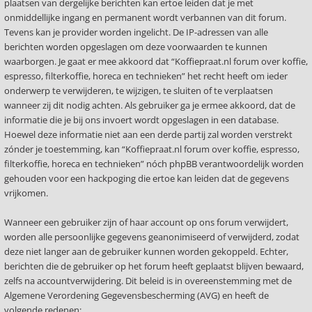
plaatsen van dergelijke berichten kan ertoe leiden dat je met
onmiddellijke ingang en permanent wordt verbannen van dit forum.
Tevens kan je provider worden ingelicht. De IP-adressen van alle
berichten worden opgeslagen om deze voorwaarden te kunnen
waarborgen. Je gaat er mee akkoord dat “Koffiepraat.nl forum over koffie,
espresso, filterkoffie, horeca en technieken” het recht heeft om ieder
onderwerp te verwijderen, te wijzigen, te sluiten of te verplaatsen
wanneer zij dit nodig achten. Als gebruiker ga je ermee akkoord, dat de
informatie die je bij ons invoert wordt opgeslagen in een database.
Hoewel deze informatie niet aan een derde partij zal worden verstrekt
zónder je toestemming, kan “Koffiepraat.nl forum over koffie, espresso,
filterkoffie, horeca en technieken” nóch phpBB verantwoordelijk worden
gehouden voor een hackpoging die ertoe kan leiden dat de gegevens
vrijkomen.
Wanneer een gebruiker zijn of haar account op ons forum verwijdert,
worden alle persoonlijke gegevens geanonimiseerd of verwijderd, zodat
deze niet langer aan de gebruiker kunnen worden gekoppeld. Echter,
berichten die de gebruiker op het forum heeft geplaatst blijven bewaard,
zelfs na accountverwijdering. Dit beleid is in overeenstemming met de
Algemene Verordening Gegevensbescherming (AVG) en heeft de
volgende redenen: