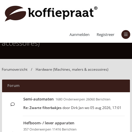
Hardware (Machines, malers &
Aanmelden
Registreer
accessoires)
Forumoverzicht
Hardware (Machines, malers & accessoires)
Forum
Semi-automaten
1680 Onderwerpen 26060 Berichten
Re: Zwarte filterbakjes
door
Dirk Jan
wo 05 aug 2026, 17:01
Hefboom- / lever apparaten
357 Onderwerpen 11416 Berichten