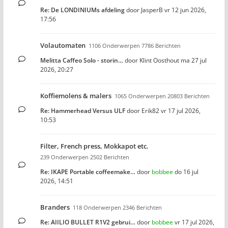
Re: De LONDINIUMs afdeling
door
JasperB
vr 12 jun 2026,
17:56
Volautomaten
1106 Onderwerpen 7786 Berichten
Melitta Caffeo Solo - storin…
door
Klint Oosthout
ma 27 jul
2026, 20:27
Koffiemolens & malers
1065 Onderwerpen 20803 Berichten
Re: Hammerhead Versus ULF
door
Erik82
vr 17 jul 2026,
10:53
Filter, French press, Mokkapot etc.
239 Onderwerpen 2502 Berichten
Re: IKAPE Portable coffeemake…
door
bobbee
do 16 jul
2026, 14:51
Branders
118 Onderwerpen 2346 Berichten
Re: AIILIO BULLET R1V2 gebrui…
door
bobbee
vr 17 jul 2026,