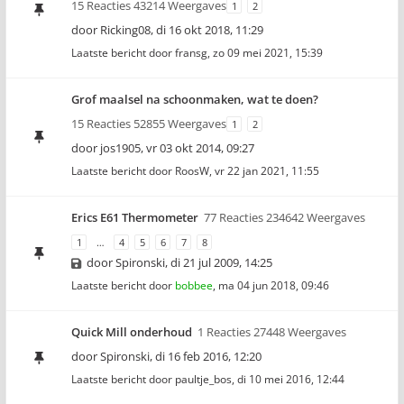
15 Reacties 43214 Weergaves
1
2
door
Ricking08
,
di 16 okt 2018, 11:29
Laatste bericht door
fransg
,
zo 09 mei 2021, 15:39
Grof maalsel na schoonmaken, wat te doen?
15 Reacties 52855 Weergaves
1
2
door
jos1905
,
vr 03 okt 2014, 09:27
Laatste bericht door
RoosW
,
vr 22 jan 2021, 11:55
Erics E61 Thermometer
77 Reacties 234642 Weergaves
1
…
4
5
6
7
8
door
Spironski
,
di 21 jul 2009, 14:25
Laatste bericht door
bobbee
,
ma 04 jun 2018, 09:46
Quick Mill onderhoud
1 Reacties 27448 Weergaves
door
Spironski
,
di 16 feb 2016, 12:20
Laatste bericht door
paultje_bos
,
di 10 mei 2016, 12:44