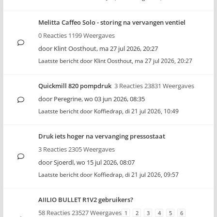
Melitta Caffeo Solo - storing na vervangen ventiel
0 Reacties 1199 Weergaves
door
Klint Oosthout
,
ma 27 jul 2026, 20:27
Laatste bericht door
Klint Oosthout
,
ma 27 jul 2026, 20:27
Quickmill 820 pompdruk
3 Reacties 23831 Weergaves
door
Peregrine
,
wo 03 jun 2026, 08:35
Laatste bericht door
Koffiedrap
,
di 21 jul 2026, 10:49
Druk iets hoger na vervanging pressostaat
3 Reacties 2305 Weergaves
door
Sjoerdl
,
wo 15 jul 2026, 08:07
Laatste bericht door
Koffiedrap
,
di 21 jul 2026, 09:57
AIILIO BULLET R1V2 gebruikers?
58 Reacties 23527 Weergaves
1
2
3
4
5
6