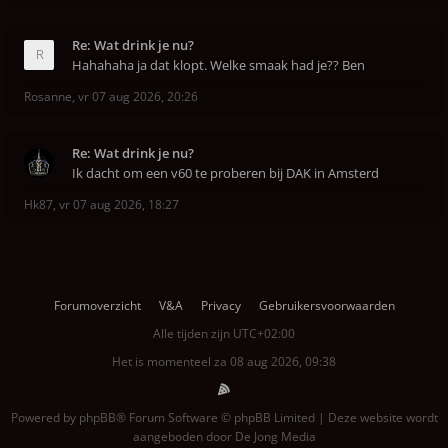
Re: Wat drink je nu?
Hahahaha ja dat klopt. Welke smaak had je?? Ben
Rosanne
,
vr 07 aug 2026, 20:26
Re: Wat drink je nu?
Ik dacht om een v60 te proberen bij DAK in Amsterd
Hk87
,
vr 07 aug 2026, 18:27
Forumoverzicht
V&A
Privacy
Gebruikersvoorwaarden
Alle tijden zijn
UTC+02:00
Het is momenteel za 08 aug 2026, 09:38
Powered by
phpBB
® Forum Software © phpBB Limited | Deze website wordt
aangeboden door
De Jong Media