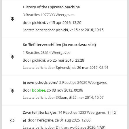
History of the Espresso Machine
3 Reacties 1977393 Weergaves
door
pichichi
,
vr 15 apr 2016, 13:20
Laatste bericht door
pichichi
,
vr 15 apr 2016, 19:15
Koffiefilterverschillen (3x woordwaarde!)
1 Reacties 23614 Weergaves
door
pichichi
,
wo 25 mar 2015, 23:28
Laatste bericht door
Spironski
,
do 26 mar 2015, 02:14
brewmethods.com/
2 Reacties 24629 Weergaves
door
bobbee
,
zo 03 nov 2013, 00:06
Laatste bericht door
@3aan
,
di 25 mar 2014, 15:07
Zwarte filterbakjes
14 Reacties 1233 Weergaves
1
2
door
Peregrine
,
za 01 aug 2026, 12:06
Laatste bericht door
Dirk Jan
,
wo 05 aug 2026, 17:01