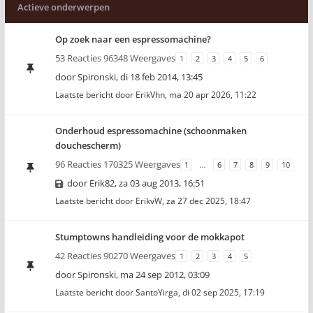
Actieve onderwerpen
Op zoek naar een espressomachine?
53 Reacties 96348 Weergaves
1
2
3
4
5
6
door
Spironski
,
di 18 feb 2014, 13:45
Laatste bericht door
ErikVhn
,
ma 20 apr 2026, 11:22
Onderhoud espressomachine (schoonmaken
douchescherm)
96 Reacties 170325 Weergaves
1
…
6
7
8
9
10
door
Erik82
,
za 03 aug 2013, 16:51
Laatste bericht door
ErikvW
,
za 27 dec 2025, 18:47
Stumptowns handleiding voor de mokkapot
42 Reacties 90270 Weergaves
1
2
3
4
5
door
Spironski
,
ma 24 sep 2012, 03:09
Laatste bericht door
SantoYirga
,
di 02 sep 2025, 17:19