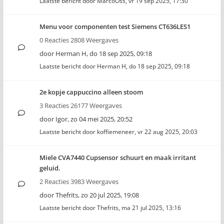
Laatste bericht door
MarcoOss
,
vr 19 sep 2025, 17:30
Menu voor componenten test Siemens CT636LES1
0 Reacties 2808 Weergaves
door
Herman H
,
do 18 sep 2025, 09:18
Laatste bericht door
Herman H
,
do 18 sep 2025, 09:18
2e kopje cappuccino alleen stoom
3 Reacties 26177 Weergaves
door
Igor
,
zo 04 mei 2025, 20:52
Laatste bericht door
koffiemeneer
,
vr 22 aug 2025, 20:03
Miele CVA7440 Cupsensor schuurt en maak irritant
geluid.
2 Reacties 3983 Weergaves
door
Thefrits
,
zo 20 jul 2025, 19:08
Laatste bericht door
Thefrits
,
ma 21 jul 2025, 13:16