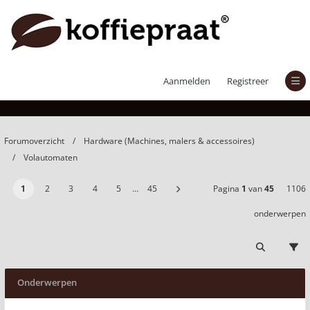
Volautomaten
Aanmelden
Registreer
Forumoverzicht
Hardware (Machines, malers & accessoires)
Volautomaten
1
2
3
4
5
…
45
Pagina
1
van
45
1106
onderwerpen
Onderwerpen