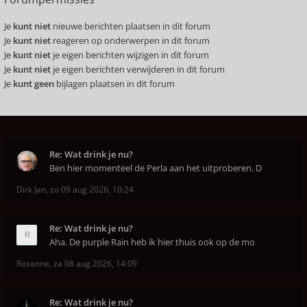
Je
kunt niet
nieuwe berichten plaatsen in dit forum
Je
kunt niet
reageren op onderwerpen in dit forum
Je
kunt niet
je eigen berichten wijzigen in dit forum
Je
kunt niet
je eigen berichten verwijderen in dit forum
Je
kunt geen
bijlagen plaatsen in dit forum
Re: Wat drink je nu?
Ben hier momenteel de Perla aan het uitproberen. D
Dirk Jan
,
zo 09 aug 2026, 10:24
Re: Wat drink je nu?
Aha. De purple Rain heb ik hier thuis ook op de mo
Rosanne
,
za 08 aug 2026, 14:09
Re: Wat drink je nu?