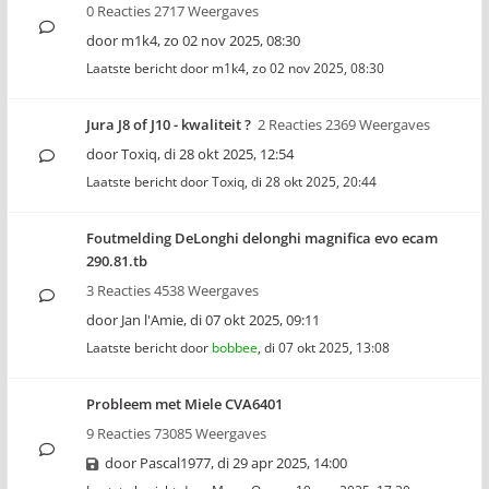
0 Reacties 2717 Weergaves
door
m1k4
,
zo 02 nov 2025, 08:30
Laatste bericht door
m1k4
,
zo 02 nov 2025, 08:30
Jura J8 of J10 - kwaliteit ?
2 Reacties 2369 Weergaves
door
Toxiq
,
di 28 okt 2025, 12:54
Laatste bericht door
Toxiq
,
di 28 okt 2025, 20:44
Foutmelding DeLonghi delonghi magnifica evo ecam
290.81.tb
3 Reacties 4538 Weergaves
door
Jan l'Amie
,
di 07 okt 2025, 09:11
Laatste bericht door
bobbee
,
di 07 okt 2025, 13:08
Probleem met Miele CVA6401
9 Reacties 73085 Weergaves
door
Pascal1977
,
di 29 apr 2025, 14:00