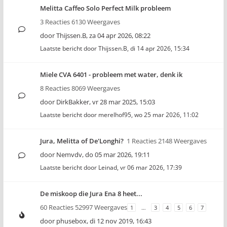
Melitta Caffeo Solo Perfect Milk probleem
3 Reacties 6130 Weergaves
door
Thijssen.B
,
za 04 apr 2026, 08:22
Laatste bericht door
Thijssen.B
,
di 14 apr 2026, 15:34
Miele CVA 6401 - probleem met water, denk ik
8 Reacties 8069 Weergaves
door
DirkBakker
,
vr 28 mar 2025, 15:03
Laatste bericht door
merelhof95
,
wo 25 mar 2026, 11:02
Jura, Melitta of De'Longhi?
1 Reacties 2148 Weergaves
door
Nemvdv
,
do 05 mar 2026, 19:11
Laatste bericht door
Leinad
,
vr 06 mar 2026, 17:39
De miskoop die Jura Ena 8 heet...
60 Reacties 52997 Weergaves
1
…
3
4
5
6
7
door
phusebox
,
di 12 nov 2019, 16:43