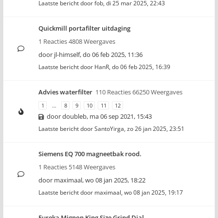
Laatste bericht door
fob
,
di 25 mar 2025, 22:43
Quickmill portafilter uitdaging
1 Reacties 4808 Weergaves
door
jl-himself
,
do 06 feb 2025, 11:36
Laatste bericht door
HanR
,
do 06 feb 2025, 16:39
Advies waterfilter
110 Reacties 66250 Weergaves
1
…
8
9
10
11
12
door
doubleb
,
ma 06 sep 2021, 15:43
Laatste bericht door
SantoYirga
,
zo 26 jan 2025, 23:51
Siemens EQ 700 magneetbak rood.
1 Reacties 5148 Weergaves
door
maximaal
,
wo 08 jan 2025, 18:22
Laatste bericht door
maximaal
,
wo 08 jan 2025, 19:17
Eureka Mignon King Size Grind Dial