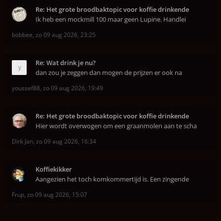
Re: Het grote broodbaktopic voor koffie drinkende
Ik heb een mockmill 100 maar geen Lupine. Handlei
bobbee
,
zo 09 aug 2026, 23:25
Re: Wat drink je nu?
dan zou je zeggen dan mogen de prijzen er ook na
youssef88
,
zo 09 aug 2026, 19:49
Re: Het grote broodbaktopic voor koffie drinkende
Hier wordt overwogen om een graanmolen aan te scha
Dirk Jan
,
zo 09 aug 2026, 16:34
Koffiekikker
Aangezien het toch komkommertijd is. Een zingende
Frup
,
zo 09 aug 2026, 15:07