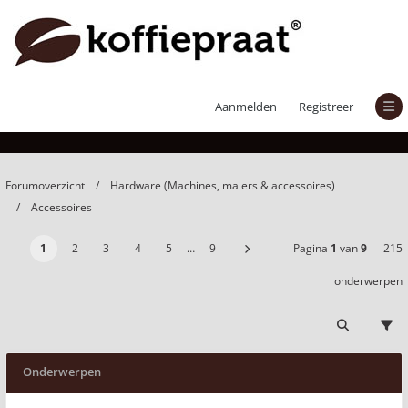
Accessoires
Aanmelden
Registreer
Forumoverzicht
Hardware (Machines, malers & accessoires)
Accessoires
1
2
3
4
5
…
9
Pagina
1
van
9
215
onderwerpen
Onderwerpen