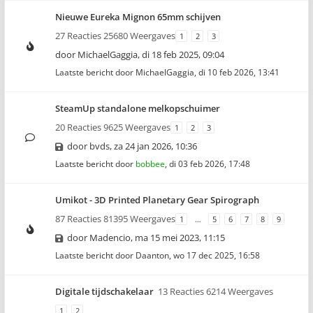
Nieuwe Eureka Mignon 65mm schijven
27 Reacties 25680 Weergaves
1
2
3
door
MichaelGaggia
,
di 18 feb 2025, 09:04
Laatste bericht door
MichaelGaggia
,
di 10 feb 2026, 13:41
SteamUp standalone melkopschuimer
20 Reacties 9625 Weergaves
1
2
3
door
bvds
,
za 24 jan 2026, 10:36
Laatste bericht door
bobbee
,
di 03 feb 2026, 17:48
Umikot - 3D Printed Planetary Gear Spirograph
87 Reacties 81395 Weergaves
1
…
5
6
7
8
9
door
Madencio
,
ma 15 mei 2023, 11:15
Laatste bericht door
Daanton
,
wo 17 dec 2025, 16:58
Digitale tijdschakelaar
13 Reacties 6214 Weergaves
1
2