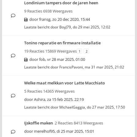
Londinium tampers door de jaren heen
9 Reacties 6938 Weergaves
door
fransg
,
zo 20 dec 2020, 15:44
Laatste bericht door
BoyJ79
,
do 29 mei 2025, 12:02
Tonino reparatie en firmware installatie
19 Reacties 15869 Weergaves
1
2
door
fob
,
vr 28 mar 2025, 01:00
Laatste bericht door
FrancisPavoni
,
ma 31 mar 2025, 21:02
Welke maat melkkan voor Latte Macchiato
5 Reacties 14365 Weergaves
door
Ashira
,
za 15 feb 2025, 22:19
Laatste bericht door
MichaelGaggia
,
do 27 mar 2025, 17:50
Ijskoffie maken
2 Reacties 8413 Weergaves
door
merelhof95
,
di 25 mar 2025, 15:01