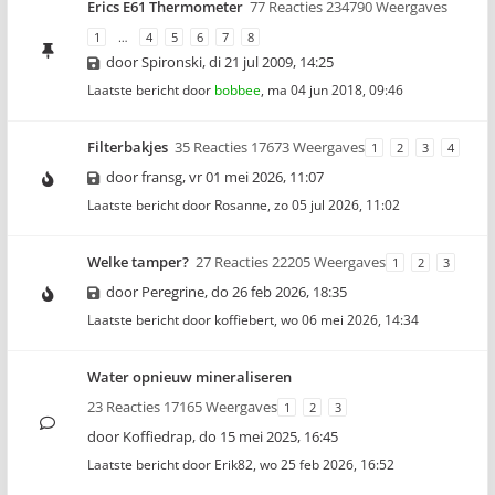
Erics E61 Thermometer
77 Reacties 234790 Weergaves
1
…
4
5
6
7
8
door
Spironski
,
di 21 jul 2009, 14:25
Laatste bericht door
bobbee
,
ma 04 jun 2018, 09:46
Filterbakjes
35 Reacties 17673 Weergaves
1
2
3
4
door
fransg
,
vr 01 mei 2026, 11:07
Laatste bericht door
Rosanne
,
zo 05 jul 2026, 11:02
Welke tamper?
27 Reacties 22205 Weergaves
1
2
3
door
Peregrine
,
do 26 feb 2026, 18:35
Laatste bericht door
koffiebert
,
wo 06 mei 2026, 14:34
Water opnieuw mineraliseren
23 Reacties 17165 Weergaves
1
2
3
door
Koffiedrap
,
do 15 mei 2025, 16:45
Laatste bericht door
Erik82
,
wo 25 feb 2026, 16:52