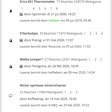
Erics E61 Thermometer
77 Reacties 234579 Weergaves
1
…
4
5
6
7
8
door
Spironski
,
di 21 jul 2009, 14:25
Laatste bericht door
bobbee
,
ma 04 jun 2018, 09:46
Filterbakjes
35 Reacties 17473 Weergaves
1
2
3
4
door
fransg
,
vr 01 mei 2026, 11:07
Laatste bericht door
Rosanne
,
zo 05 jul 2026, 11:02
Welke tamper?
27 Reacties 22051 Weergaves
1
2
3
door
Peregrine
,
do 26 feb 2026, 18:35
Laatste bericht door
koffiebert
,
wo 06 mei 2026, 14:34
Water opnieuw mineraliseren
23 Reacties 17084 Weergaves
1
2
3
door
Koffiedrap
,
do 15 mei 2025, 16:45
Laatste bericht door
Erik82
,
wo 25 feb 2026, 16:52