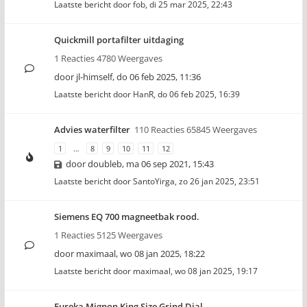
Laatste bericht door
fob
,
di 25 mar 2025, 22:43
Quickmill portafilter uitdaging
1 Reacties 4780 Weergaves
door
jl-himself
,
do 06 feb 2025, 11:36
Laatste bericht door
HanR
,
do 06 feb 2025, 16:39
Advies waterfilter
110 Reacties 65845 Weergaves
1
…
8
9
10
11
12
door
doubleb
,
ma 06 sep 2021, 15:43
Laatste bericht door
SantoYirga
,
zo 26 jan 2025, 23:51
Siemens EQ 700 magneetbak rood.
1 Reacties 5125 Weergaves
door
maximaal
,
wo 08 jan 2025, 18:22
Laatste bericht door
maximaal
,
wo 08 jan 2025, 19:17
Eureka Mignon King Size Grind Dial