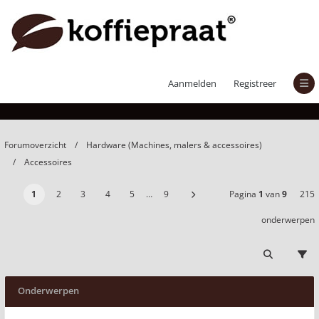
Accessoires
Aanmelden
Registreer
Forumoverzicht
Hardware (Machines, malers & accessoires)
Accessoires
1
2
3
4
5
…
9
Pagina
1
van
9
215
onderwerpen
Onderwerpen