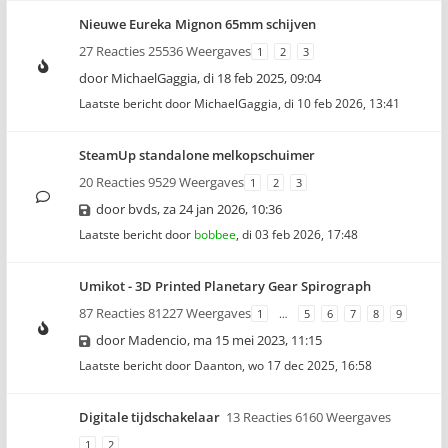
Nieuwe Eureka Mignon 65mm schijven
27 Reacties 25536 Weergaves
1
2
3
door
MichaelGaggia
,
di 18 feb 2025, 09:04
Laatste bericht door
MichaelGaggia
,
di 10 feb 2026, 13:41
SteamUp standalone melkopschuimer
20 Reacties 9529 Weergaves
1
2
3
door
bvds
,
za 24 jan 2026, 10:36
Laatste bericht door
bobbee
,
di 03 feb 2026, 17:48
Umikot - 3D Printed Planetary Gear Spirograph
87 Reacties 81227 Weergaves
1
…
5
6
7
8
9
door
Madencio
,
ma 15 mei 2023, 11:15
Laatste bericht door
Daanton
,
wo 17 dec 2025, 16:58
Digitale tijdschakelaar
13 Reacties 6160 Weergaves
1
2